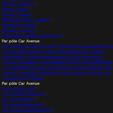
Citroën occasion
Fiat occasion
Jeep occasion
Mercedes-Benz occasion
Peugeot occasion
Renault occasion
Découvrez toutes nos marques
Par pôle Car Avenue
Car Avenue Arlon
Car Avenue Chaumont
Car Avenue Dijon
Ca
Avenue Haguenau
Car Avenue Kaiserslautern
Car Avenue
Lesménils
Car Avenue Leudelange
Car Avenue Liege
Car
Avenue Lunéville
Car Avenue Metz Nord
Car Avenue Metz
Car
Avenue Namur
Car Avenue Nancy
Car Avenue Sarrebourg
Car
Avenue Thionville
Car Avenue Wittlich
Trouvez le centre Car
Avenue le plus proche
Par pôle Car Avenue
Car Avenue Arlon
Car Avenue Chaumont
Car Avenue Dijon
Car Avenue Haguenau
Car Avenue Kaiserslautern