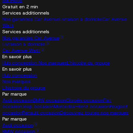
Ma moto
Gratuit en 2 min
Services additionnels
Nos garanties Car Avenue
Livraison à domicile
Car Avenue
Watt
Services additionnels
Nos garanties Car Avenue
Livraison à domicile
Car Avenue Watt
En savoir plus
Hub concession
Nos marques
L'histoire du groupe
En savoir plus
Hub concession
Nos marques
L'histoire du groupe
Par marque
Audi occasion
BMW occasion
Citroën occasion
Fiat
occasion
Jeep occasion
Mercedes-Benz occasion
Peugeot
occasion
Renault occasion
Découvrez toutes nos marques
Par marque
Audi occasion
BMW occasion