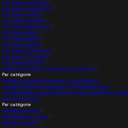
Car Avenue Lesménils
Car Avenue Leudelange
Car Avenue Liege
Car Avenue Lunéville
Car Avenue Metz Nord
Car Avenue Metz
Car Avenue Namur
Car Avenue Nancy
Car Avenue Sarrebourg
Car Avenue Thionville
Car Avenue Wittlich
Trouvez le centre Car Avenue le plus proche
Par catégorie
Familiale occasion
Monospace occasion
Berline
occasion
Citadine occasion
SUV occasion
Électrique
occasion
Break occasion
Utilitaire occasion
Trouvez le modèl
qui vous convient
Par catégorie
Familiale occasion
Monospace occasion
Berline occasion