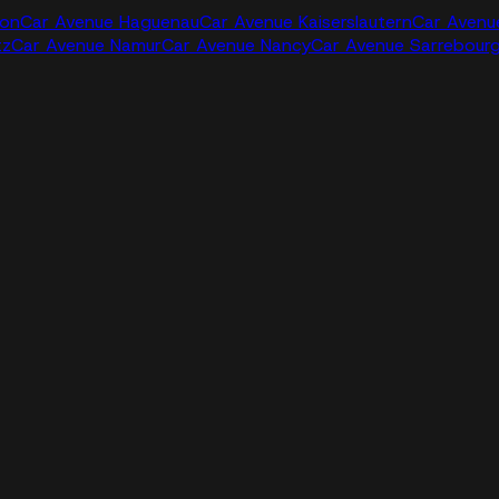
jon
Car Avenue Haguenau
Car Avenue Kaiserslautern
Car Avenu
tz
Car Avenue Namur
Car Avenue Nancy
Car Avenue Sarrebour