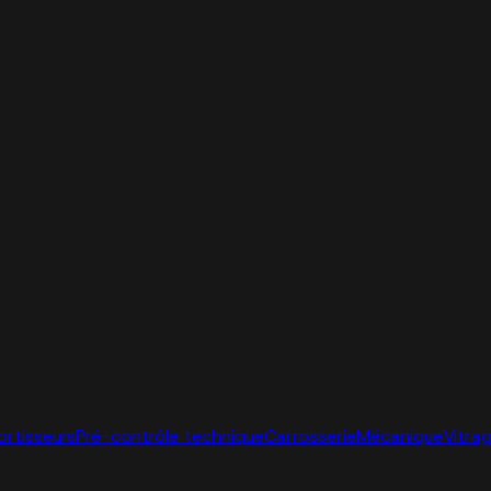
ortisseurs
Pré-contrôle technique
Carrosserie
Mécanique
Vitra