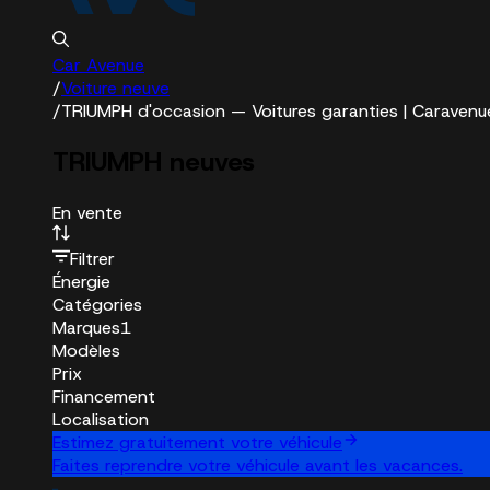
Car Avenue
/
Voiture neuve
/
TRIUMPH d'occasion — Voitures garanties | Caravenu
TRIUMPH neuves
En vente
Filtrer
Énergie
Catégories
Marques
1
Modèles
Prix
Financement
Localisation
Estimez gratuitement votre véhicule
Faites reprendre votre véhicule avant les vacances.