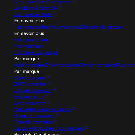
Nos garanties Car Avenue
Livraison à domicile
Car Avenue Watt
En savoir plus
Hub concession
Nos marques
L'histoire du groupe
En savoir plus
Hub concession
Nos marques
L'histoire du groupe
Par marque
Audi occasion
BMW occasion
Citroën occasion
Fiat oc
Par marque
Audi occasion
BMW occasion
Citroën occasion
Fiat occasion
Jeep occasion
Mercedes-Benz occasion
Peugeot occasion
Renault occasion
Découvrez toutes nos marques
Par pôle Car Avenue