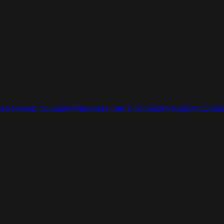
casion
Jeep occasion
Mercedes-Benz occasion
Peugeot occas