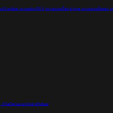
on
Citadine occasion
SUV occasion
Électrique occasion
Break o
lo. #SeDéplacerMoinsPolluer