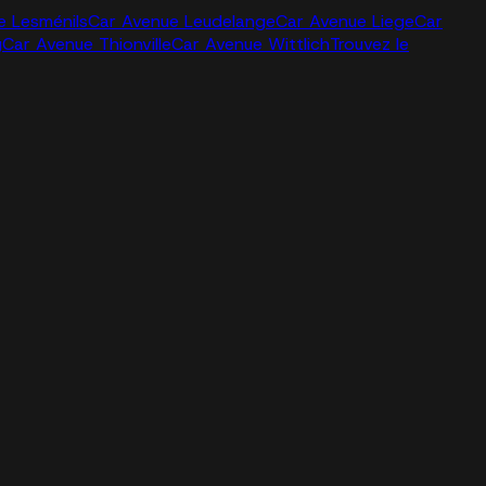
e Lesménils
Car Avenue Leudelange
Car Avenue Liege
Car
g
Car Avenue Thionville
Car Avenue Wittlich
Trouvez le