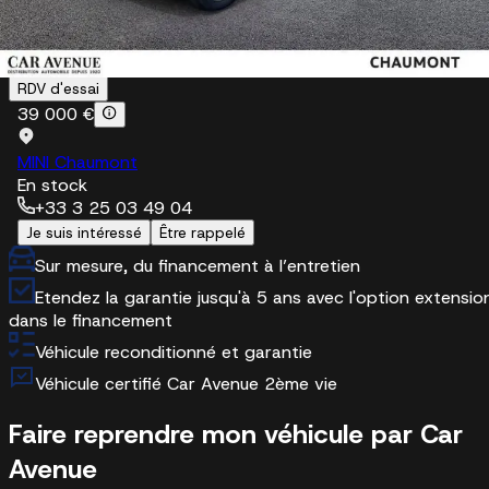
intelligente de l'éclairage (avec capteur de luminosité,
commutation automatique des phares)
Phares LED
RDV d'essai
39 000 €
MINI Chaumont
En stock
+33 3 25 03 49 04
Je suis intéressé
Être rappelé
Sur mesure, du financement à l’entretien
Etendez la garantie jusqu'à 5 ans avec l'option extensio
dans le financement
Véhicule reconditionné et garantie
Véhicule certifié Car Avenue 2ème vie
Faire reprendre mon véhicule par Car
Avenue