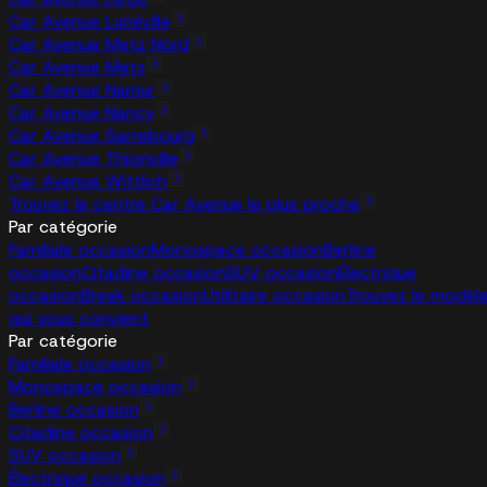
Car Avenue Lunéville
Car Avenue Metz Nord
Car Avenue Metz
Car Avenue Namur
Car Avenue Nancy
Car Avenue Sarrebourg
Car Avenue Thionville
Car Avenue Wittlich
Trouvez le centre Car Avenue le plus proche
Par catégorie
Familiale occasion
Monospace occasion
Berline
occasion
Citadine occasion
SUV occasion
Électrique
occasion
Break occasion
Utilitaire occasion
Trouvez le modèl
qui vous convient
Par catégorie
Familiale occasion
Monospace occasion
Berline occasion
Citadine occasion
SUV occasion
Électrique occasion