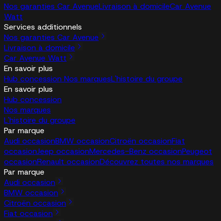
Nos garanties Car Avenue
Livraison à domicile
Car Avenue
Watt
Services additionnels
Nos garanties Car Avenue
Livraison à domicile
Car Avenue Watt
En savoir plus
Hub concession
Nos marques
L'histoire du groupe
En savoir plus
Hub concession
Nos marques
L'histoire du groupe
Par marque
Audi occasion
BMW occasion
Citroën occasion
Fiat
occasion
Jeep occasion
Mercedes-Benz occasion
Peugeot
occasion
Renault occasion
Découvrez toutes nos marques
Par marque
Audi occasion
BMW occasion
Citroën occasion
Fiat occasion