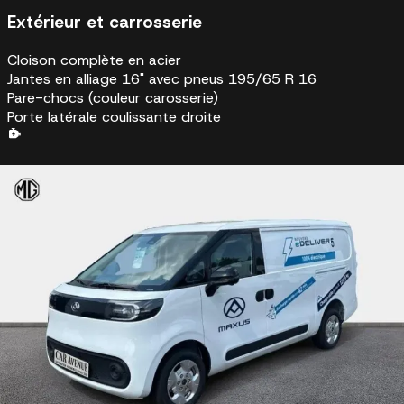
Extérieur et carrosserie
Cloison complète en acier
Jantes en alliage 16" avec pneus 195/65 R 16
Pare-chocs (couleur carosserie)
Porte latérale coulissante droite
Mécanique et performance
Câble de recharge (Mode 3, 16A 11kW)
Prise de force électrique (ePTO)
Éclairage
Éclairage LED espace de chargement
Feux antibrouillard arrière
Feux arrière halogènes
Feux de circulation de jour LED
Phares à allumage et extinction automatiques, gestion