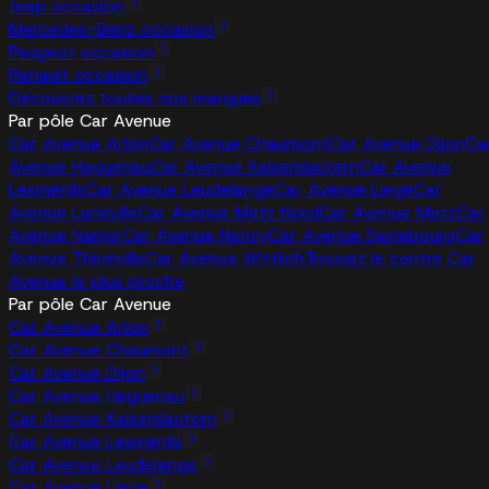
Jeep occasion
Mercedes-Benz occasion
Peugeot occasion
Renault occasion
Découvrez toutes nos marques
Par pôle Car Avenue
Car Avenue Arlon
Car Avenue Chaumont
Car Avenue Dijon
Ca
Avenue Haguenau
Car Avenue Kaiserslautern
Car Avenue
Lesménils
Car Avenue Leudelange
Car Avenue Liege
Car
Avenue Lunéville
Car Avenue Metz Nord
Car Avenue Metz
Car
Avenue Namur
Car Avenue Nancy
Car Avenue Sarrebourg
Car
Avenue Thionville
Car Avenue Wittlich
Trouvez le centre Car
Avenue le plus proche
Par pôle Car Avenue
Car Avenue Arlon
Car Avenue Chaumont
Car Avenue Dijon
Car Avenue Haguenau
Car Avenue Kaiserslautern
Car Avenue Lesménils
Car Avenue Leudelange
Car Avenue Liege