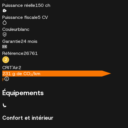
Puissance réelle
150 ch
Puissance fiscale
5 CV
Couleur
blanc
Garantie
24 mois
Référence
26761
CRIT'Air
2
231
g de CO₂/km
F
Équipements
Confort et intérieur