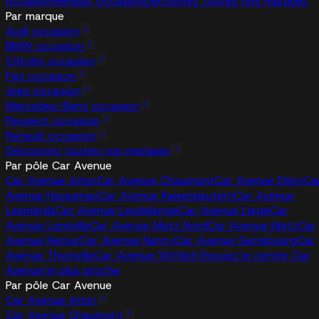
occasion
Renault occasion
Découvrez toutes nos marques
Par marque
Audi occasion
BMW occasion
Citroën occasion
Fiat occasion
Jeep occasion
Mercedes-Benz occasion
Peugeot occasion
Renault occasion
Découvrez toutes nos marques
Par pôle Car Avenue
Car Avenue Arlon
Car Avenue Chaumont
Car Avenue Dijon
Ca
Avenue Haguenau
Car Avenue Kaiserslautern
Car Avenue
Lesménils
Car Avenue Leudelange
Car Avenue Liege
Car
Avenue Lunéville
Car Avenue Metz Nord
Car Avenue Metz
Car
Avenue Namur
Car Avenue Nancy
Car Avenue Sarrebourg
Car
Avenue Thionville
Car Avenue Wittlich
Trouvez le centre Car
Avenue le plus proche
Par pôle Car Avenue
Car Avenue Arlon
Car Avenue Chaumont