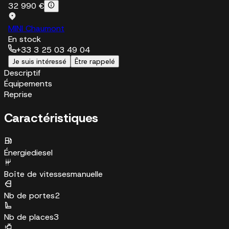
32 990 €
MINI Chaumont
En stock
+33 3 25 03 49 04
Je suis intéressé
Être rappelé
Descriptif
Équipements
Reprise
Caractéristiques
Énergie
diesel
Boîte de vitesses
manuelle
Nb de portes
2
Nb de places
3