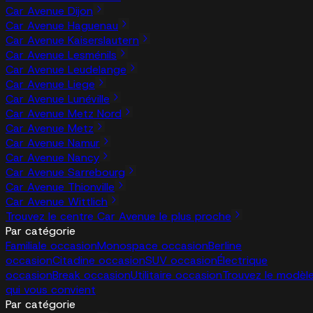
Car Avenue Dijon
Car Avenue Haguenau
Car Avenue Kaiserslautern
Car Avenue Lesménils
Car Avenue Leudelange
Car Avenue Liege
Car Avenue Lunéville
Car Avenue Metz Nord
Car Avenue Metz
Car Avenue Namur
Car Avenue Nancy
Car Avenue Sarrebourg
Car Avenue Thionville
Car Avenue Wittlich
Trouvez le centre Car Avenue le plus proche
Par catégorie
Familiale occasion
Monospace occasion
Berline
occasion
Citadine occasion
SUV occasion
Électrique
occasion
Break occasion
Utilitaire occasion
Trouvez le modèl
qui vous convient
Par catégorie