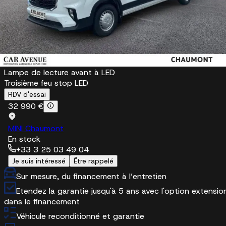
Feux antibrouillard arrière
Feux antibrouillard avant
Feux arrière LED
Feux de jour LED
Feux de position avant à LED
Lampe à LED pour l'espace de chargement
Lampe de lecture avant à LED
Troisième feu stop LED
RDV d'essai
32 990 €
MINI Chaumont
En stock
+33 3 25 03 49 04
Je suis intéressé
Être rappelé
Sur mesure, du financement à l’entretien
Etendez la garantie jusqu'à 5 ans avec l'option extensio
dans le financement
Véhicule reconditionné et garantie