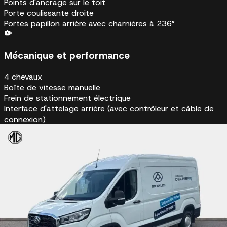
Points d'ancrage sur le toit
Porte coulissante droite
Portes papillon arrière avec charnières à 236°
Mécanique et performance
4 chevaux
Boîte de vitesse manuelle
Frein de stationnement électrique
Interface d'attelage arrière (avec contrôleur et câble de
connexion)
Interface pour remorque
Pneus 215/75 R 16 C
Éclairage
Allumage automatique des feux LED avec capteur de
luminosité, commutation automatique feux de
croisement/phare
Éclairage LED de la zone de chargement