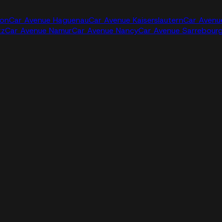
jon
Car Avenue Haguenau
Car Avenue Kaiserslautern
Car Avenu
tz
Car Avenue Namur
Car Avenue Nancy
Car Avenue Sarrebour