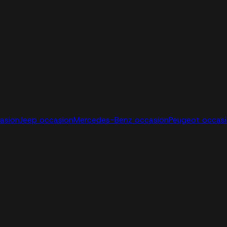
casion
Jeep occasion
Mercedes-Benz occasion
Peugeot occas