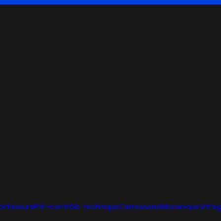
ortisseurs
Pré-contrôle technique
Carrosserie
Mécanique
Vitra