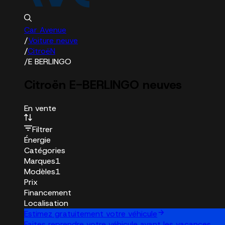
Car Avenue
/
Voiture neuve
/
CitroëN
/
E BERLINGO
Citroën E-BERLINGO neuves
En vente
Filtrer
Énergie
Catégories
Marques
1
Modèles
1
Prix
Financement
Localisation
Estimez gratuitement votre véhicule
Faites reprendre votre véhicule avant les vacances.