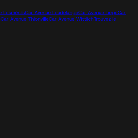
e Lesménils
Car Avenue Leudelange
Car Avenue Liege
Car
g
Car Avenue Thionville
Car Avenue Wittlich
Trouvez le