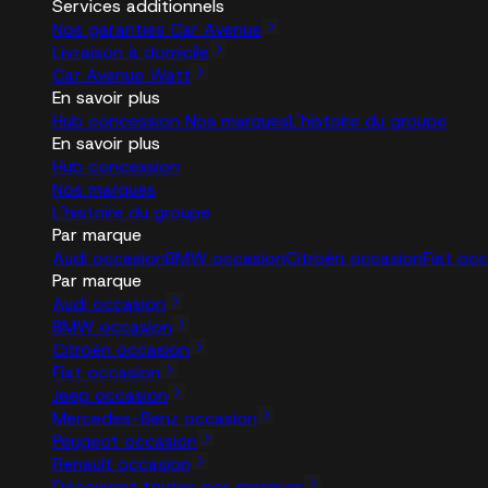
Services additionnels
Nos garanties Car Avenue
Livraison à domicile
Car Avenue Watt
En savoir plus
Hub concession
Nos marques
L'histoire du groupe
En savoir plus
Hub concession
Nos marques
L'histoire du groupe
Par marque
Audi occasion
BMW occasion
Citroën occasion
Fiat oc
Par marque
Audi occasion
BMW occasion
Citroën occasion
Fiat occasion
Jeep occasion
Mercedes-Benz occasion
Peugeot occasion
Renault occasion
Découvrez toutes nos marques