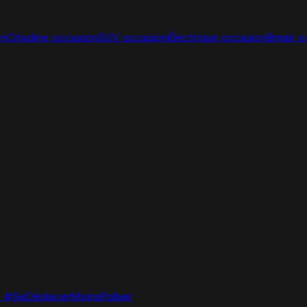
on
Citadine occasion
SUV occasion
Électrique occasion
Break o
lo. #SeDéplacerMoinsPolluer