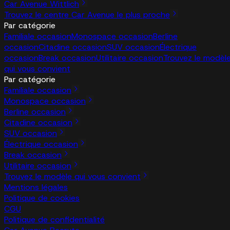
Car Avenue Wittlich
Trouvez le centre Car Avenue le plus proche
Par catégorie
Familiale occasion
Monospace occasion
Berline
occasion
Citadine occasion
SUV occasion
Électrique
occasion
Break occasion
Utilitaire occasion
Trouvez le modèl
qui vous convient
Par catégorie
Familiale occasion
Monospace occasion
Berline occasion
Citadine occasion
SUV occasion
Électrique occasion
Break occasion
Utilitaire occasion
Trouvez le modèle qui vous convient
Mentions légales
Politique de cookies
CGU
Politique de confidentialité