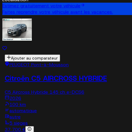
Estimez gratuitement votre véhicule
Faites reprendre votre véhicule avant les vacances.
Ajouter au comparateur
PEUGEOT Pont-à-Mousson
Citroën C5 AIRCROSS HYBRIDE
C5 Aircross Hybride 145 ch e-DCS6
2026
100 km
automatique
autre
5 sieges
37 700 €