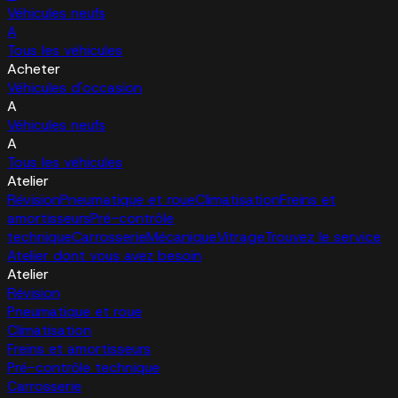
Véhicules neufs
A
Tous les véhicules
Acheter
Véhicules d'occasion
A
Véhicules neufs
A
Tous les véhicules
Atelier
Révision
Pneumatique et roue
Climatisation
Freins et
amortisseurs
Pré-contrôle
technique
Carrosserie
Mécanique
Vitrage
Trouvez le service
Atelier dont vous avez besoin
Atelier
Révision
Pneumatique et roue
Climatisation
Freins et amortisseurs
Pré-contrôle technique
Carrosserie