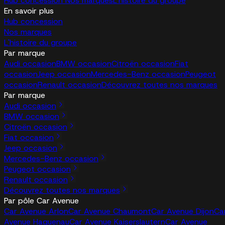
Hub concession
Nos marques
L'histoire du groupe
En savoir plus
Hub concession
Nos marques
L'histoire du groupe
Par marque
Audi occasion
BMW occasion
Citroën occasion
Fiat
occasion
Jeep occasion
Mercedes-Benz occasion
Peugeot
occasion
Renault occasion
Découvrez toutes nos marques
Par marque
Audi occasion
BMW occasion
Citroën occasion
Fiat occasion
Jeep occasion
Mercedes-Benz occasion
Peugeot occasion
Renault occasion
Découvrez toutes nos marques
Par pôle Car Avenue
Car Avenue Arlon
Car Avenue Chaumont
Car Avenue Dijon
Ca
Avenue Haguenau
Car Avenue Kaiserslautern
Car Avenue