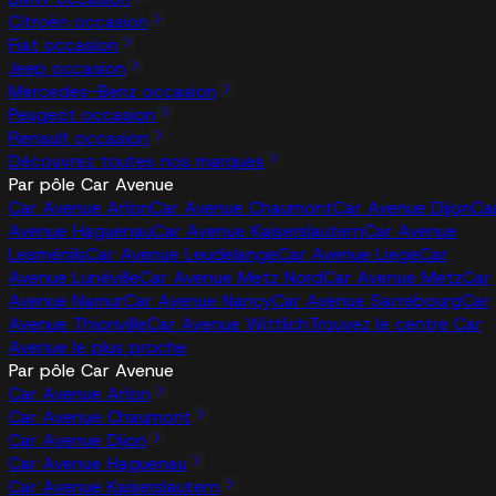
Citroën occasion
Fiat occasion
Jeep occasion
Mercedes-Benz occasion
Peugeot occasion
Renault occasion
Découvrez toutes nos marques
Par pôle Car Avenue
Car Avenue Arlon
Car Avenue Chaumont
Car Avenue Dijon
Ca
Avenue Haguenau
Car Avenue Kaiserslautern
Car Avenue
Lesménils
Car Avenue Leudelange
Car Avenue Liege
Car
Avenue Lunéville
Car Avenue Metz Nord
Car Avenue Metz
Car
Avenue Namur
Car Avenue Nancy
Car Avenue Sarrebourg
Car
Avenue Thionville
Car Avenue Wittlich
Trouvez le centre Car
Avenue le plus proche
Par pôle Car Avenue
Car Avenue Arlon
Car Avenue Chaumont
Car Avenue Dijon
Car Avenue Haguenau
Car Avenue Kaiserslautern