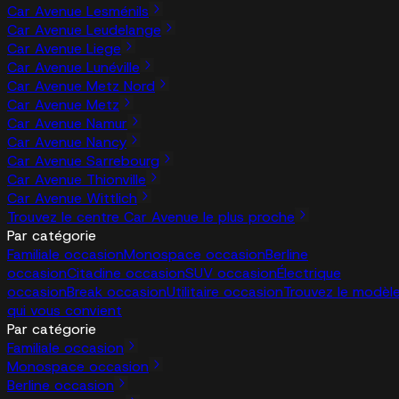
Car Avenue Lesménils
Car Avenue Leudelange
Car Avenue Liege
Car Avenue Lunéville
Car Avenue Metz Nord
Car Avenue Metz
Car Avenue Namur
Car Avenue Nancy
Car Avenue Sarrebourg
Car Avenue Thionville
Car Avenue Wittlich
Trouvez le centre Car Avenue le plus proche
Par catégorie
Familiale occasion
Monospace occasion
Berline
occasion
Citadine occasion
SUV occasion
Électrique
occasion
Break occasion
Utilitaire occasion
Trouvez le modèl
qui vous convient
Par catégorie
Familiale occasion
Monospace occasion
Berline occasion