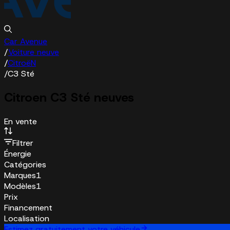
Car Avenue
/
Voiture neuve
/
CitroëN
/
C3 Sté
Citroen C3 Sté neuves
En vente
Filtrer
Énergie
Catégories
Marques
1
Modèles
1
Prix
Financement
Localisation
Estimez gratuitement votre véhicule