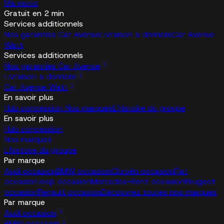
Ma moto
Gratuit en 2 min
Services additionnels
Nos garanties Car Avenue
Livraison à domicile
Car Avenue
Watt
Services additionnels
Nos garanties Car Avenue
Livraison à domicile
Car Avenue Watt
En savoir plus
Hub concession
Nos marques
L'histoire du groupe
En savoir plus
Hub concession
Nos marques
L'histoire du groupe
Par marque
Audi occasion
BMW occasion
Citroën occasion
Fiat
occasion
Jeep occasion
Mercedes-Benz occasion
Peugeot
occasion
Renault occasion
Découvrez toutes nos marques
Par marque
Audi occasion
BMW occasion