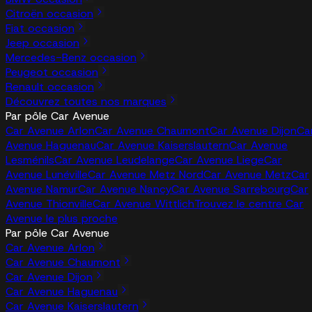
Citroën occasion
Fiat occasion
Jeep occasion
Mercedes-Benz occasion
Peugeot occasion
Renault occasion
Découvrez toutes nos marques
Par pôle Car Avenue
Car Avenue Arlon
Car Avenue Chaumont
Car Avenue Dijon
Ca
Avenue Haguenau
Car Avenue Kaiserslautern
Car Avenue
Lesménils
Car Avenue Leudelange
Car Avenue Liege
Car
Avenue Lunéville
Car Avenue Metz Nord
Car Avenue Metz
Car
Avenue Namur
Car Avenue Nancy
Car Avenue Sarrebourg
Car
Avenue Thionville
Car Avenue Wittlich
Trouvez le centre Car
Avenue le plus proche
Par pôle Car Avenue
Car Avenue Arlon
Car Avenue Chaumont
Car Avenue Dijon
Car Avenue Haguenau
Car Avenue Kaiserslautern