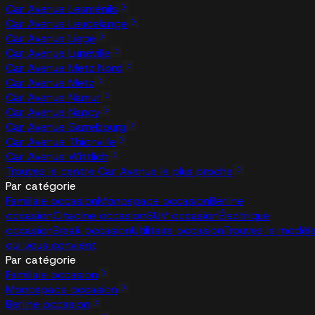
Car Avenue Lesménils
Car Avenue Leudelange
Car Avenue Liege
Car Avenue Lunéville
Car Avenue Metz Nord
Car Avenue Metz
Car Avenue Namur
Car Avenue Nancy
Car Avenue Sarrebourg
Car Avenue Thionville
Car Avenue Wittlich
Trouvez le centre Car Avenue le plus proche
Par catégorie
Familiale occasion
Monospace occasion
Berline
occasion
Citadine occasion
SUV occasion
Électrique
occasion
Break occasion
Utilitaire occasion
Trouvez le modèl
qui vous convient
Par catégorie
Familiale occasion
Monospace occasion
Berline occasion