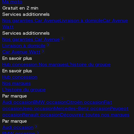
Ma moto
Gratuit en 2 min
Services additionnels
Nos garanties Car Avenue
Livraison à domicile
Car Avenue
Watt
Services additionnels
Nos garanties Car Avenue
Livraison à domicile
Car Avenue Watt
En savoir plus
Hub concession
Nos marques
L'histoire du groupe
En savoir plus
Hub concession
Nos marques
L'histoire du groupe
Par marque
Audi occasion
BMW occasion
Citroën occasion
Fiat
occasion
Jeep occasion
Mercedes-Benz occasion
Peugeot
occasion
Renault occasion
Découvrez toutes nos marques
Par marque
Audi occasion
BMW occasion