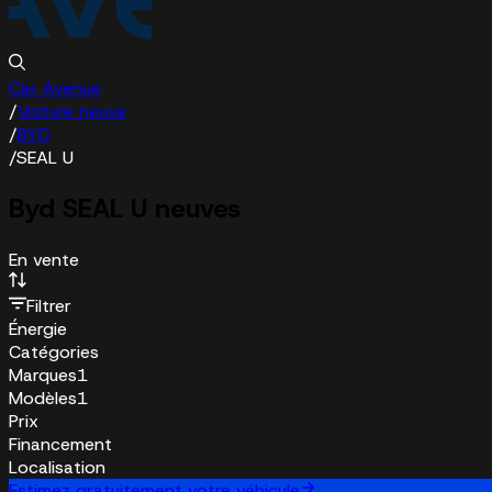
Car Avenue
/
Voiture neuve
/
BYD
/
SEAL U
Byd SEAL U neuves
En vente
Filtrer
Énergie
Catégories
Marques
1
Modèles
1
Prix
Financement
Localisation
Estimez gratuitement votre véhicule