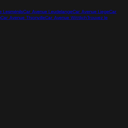
e Lesménils
Car Avenue Leudelange
Car Avenue Liege
Car
g
Car Avenue Thionville
Car Avenue Wittlich
Trouvez le