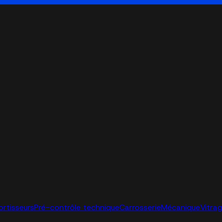
ortisseurs
Pré-contrôle technique
Carrosserie
Mécanique
Vitra