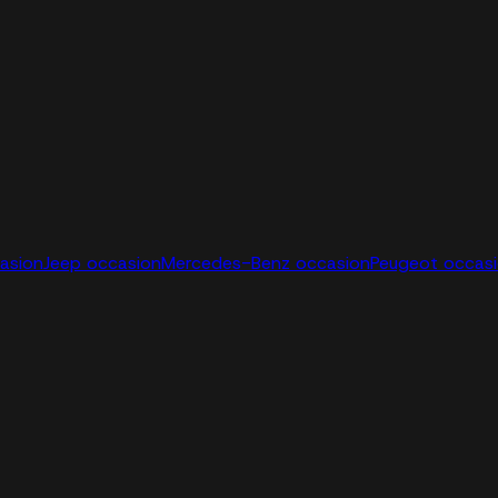
casion
Jeep occasion
Mercedes-Benz occasion
Peugeot occas