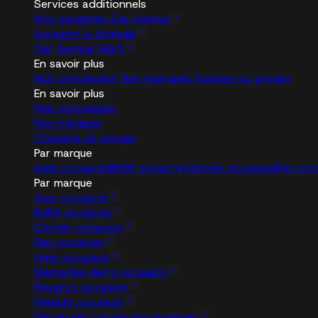
Services additionnels
Nos garanties Car Avenue
Livraison à domicile
Car Avenue Watt
En savoir plus
Hub concession
Nos marques
L'histoire du groupe
En savoir plus
Hub concession
Nos marques
L'histoire du groupe
Par marque
Audi occasion
BMW occasion
Citroën occasion
Fiat oc
Par marque
Audi occasion
BMW occasion
Citroën occasion
Fiat occasion
Jeep occasion
Mercedes-Benz occasion
Peugeot occasion
Renault occasion
Découvrez toutes nos marques