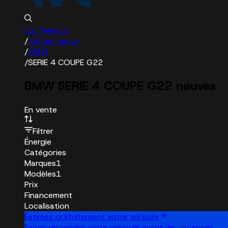
Car Avenue
/
Voiture neuve
/
BMW
/
SERIE 4 COUPE G22
BMW SERIE 4 COUPE G22 neuves
En vente
Filtrer
Énergie
Catégories
Marques
1
Modèles
1
Prix
Financement
Localisation
Estimez gratuitement votre véhicule
Faites reprendre votre véhicule avant les vacances.