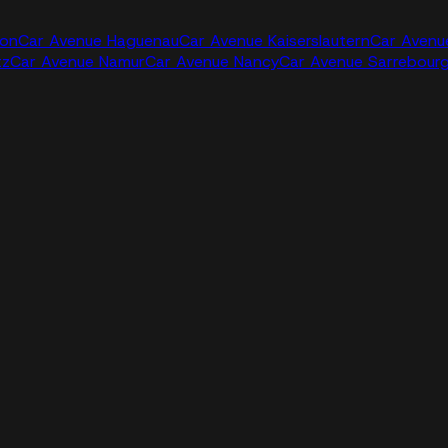
jon
Car Avenue Haguenau
Car Avenue Kaiserslautern
Car Avenu
tz
Car Avenue Namur
Car Avenue Nancy
Car Avenue Sarrebour