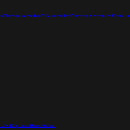
on
Citadine occasion
SUV occasion
Électrique occasion
Break o
lo. #SeDéplacerMoinsPolluer