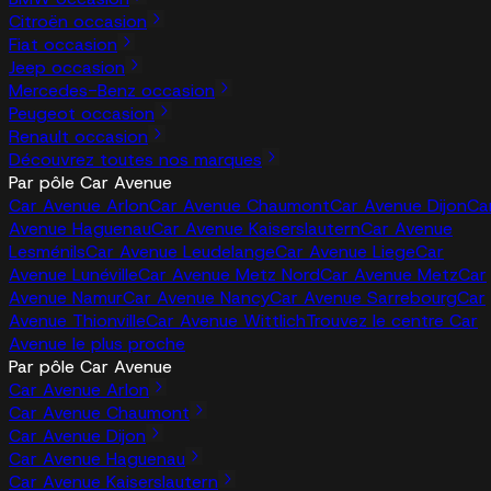
Citroën occasion
Fiat occasion
Jeep occasion
Mercedes-Benz occasion
Peugeot occasion
Renault occasion
Découvrez toutes nos marques
Par pôle Car Avenue
Car Avenue Arlon
Car Avenue Chaumont
Car Avenue Dijon
Ca
Avenue Haguenau
Car Avenue Kaiserslautern
Car Avenue
Lesménils
Car Avenue Leudelange
Car Avenue Liege
Car
Avenue Lunéville
Car Avenue Metz Nord
Car Avenue Metz
Car
Avenue Namur
Car Avenue Nancy
Car Avenue Sarrebourg
Car
Avenue Thionville
Car Avenue Wittlich
Trouvez le centre Car
Avenue le plus proche
Par pôle Car Avenue
Car Avenue Arlon
Car Avenue Chaumont
Car Avenue Dijon
Car Avenue Haguenau
Car Avenue Kaiserslautern