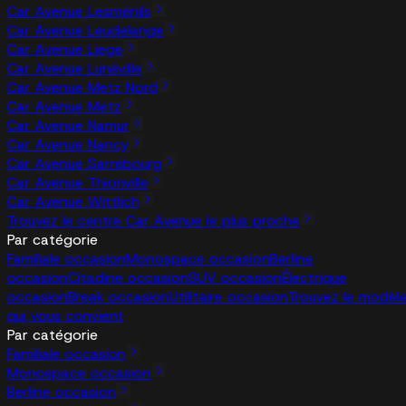
Car Avenue Lesménils
Car Avenue Leudelange
Car Avenue Liege
Car Avenue Lunéville
Car Avenue Metz Nord
Car Avenue Metz
Car Avenue Namur
Car Avenue Nancy
Car Avenue Sarrebourg
Car Avenue Thionville
Car Avenue Wittlich
Trouvez le centre Car Avenue le plus proche
Par catégorie
Familiale occasion
Monospace occasion
Berline
occasion
Citadine occasion
SUV occasion
Électrique
occasion
Break occasion
Utilitaire occasion
Trouvez le modèl
qui vous convient
Par catégorie
Familiale occasion
Monospace occasion
Berline occasion