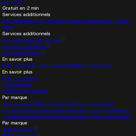
Ma moto
Gratuit en 2 min
Services additionnels
Nos garanties Car Avenue
Livraison à domicile
Car Avenue
Watt
Services additionnels
Nos garanties Car Avenue
Livraison à domicile
Car Avenue Watt
En savoir plus
Hub concession
Nos marques
L'histoire du groupe
En savoir plus
Hub concession
Nos marques
L'histoire du groupe
Par marque
Audi occasion
BMW occasion
Citroën occasion
Fiat
occasion
Jeep occasion
Mercedes-Benz occasion
Peugeot
occasion
Renault occasion
Découvrez toutes nos marques
Par marque
Audi occasion
BMW occasion