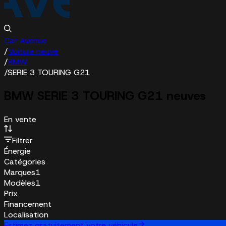
Car Avenue
/
Voiture neuve
/
BMW
/
SERIE 3 TOURING G21
BMW SERIE 3 TOURING G21 neuves
En vente
Filtrer
Énergie
Catégories
Marques
1
Modèles
1
Prix
Financement
Localisation
Estimez gratuitement votre véhicule