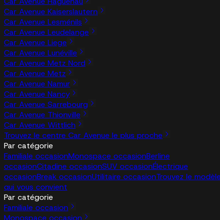
Car Avenue Haguenau
Car Avenue Kaiserslautern
Car Avenue Lesménils
Car Avenue Leudelange
Car Avenue Liege
Car Avenue Lunéville
Car Avenue Metz Nord
Car Avenue Metz
Car Avenue Namur
Car Avenue Nancy
Car Avenue Sarrebourg
Car Avenue Thionville
Car Avenue Wittlich
Trouvez le centre Car Avenue le plus proche
Par catégorie
Familiale occasion
Monospace occasion
Berline
occasion
Citadine occasion
SUV occasion
Électrique
occasion
Break occasion
Utilitaire occasion
Trouvez le modèl
qui vous convient
Par catégorie
Familiale occasion
Monospace occasion