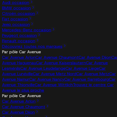
Audi occasion
BMW occasion
Citroën occasion
Fiat occasion
Jeep occasion
Mercedes-Benz occasion
Peugeot occasion
Renault occasion
Découvrez toutes nos marques
Par pôle Car Avenue
Car Avenue Arlon
Car Avenue Chaumont
Car Avenue Dijon
Ca
Avenue Haguenau
Car Avenue Kaiserslautern
Car Avenue
Lesménils
Car Avenue Leudelange
Car Avenue Liege
Car
Avenue Lunéville
Car Avenue Metz Nord
Car Avenue Metz
Car
Avenue Namur
Car Avenue Nancy
Car Avenue Sarrebourg
Car
Avenue Thionville
Car Avenue Wittlich
Trouvez le centre Car
Avenue le plus proche
Par pôle Car Avenue
Car Avenue Arlon
Car Avenue Chaumont
Car Avenue Dijon