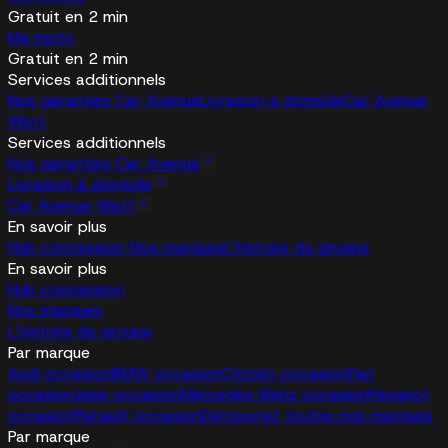
Gratuit en 2 min
Ma moto
Gratuit en 2 min
Services additionnels
Nos garanties Car Avenue
Livraison à domicile
Car Avenue
Watt
Services additionnels
Nos garanties Car Avenue
Livraison à domicile
Car Avenue Watt
En savoir plus
Hub concession
Nos marques
L'histoire du groupe
En savoir plus
Hub concession
Nos marques
L'histoire du groupe
Par marque
Audi occasion
BMW occasion
Citroën occasion
Fiat
occasion
Jeep occasion
Mercedes-Benz occasion
Peugeot
occasion
Renault occasion
Découvrez toutes nos marques
Par marque