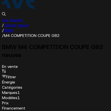
Car Avenue
/
Voiture neuve
/
BMW
/
M4 COMPETITION COUPE G82
BMW M4 COMPETITION COUPE G82
neuves
En vente
Filtrer
Énergie
Catégories
Marques
1
Modèles
1
Prix
Financement