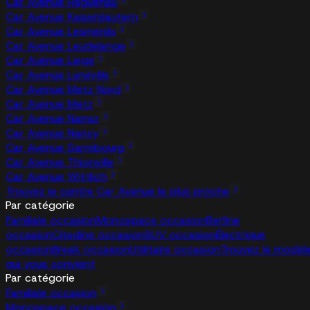
Car Avenue Haguenau
Car Avenue Kaiserslautern
Car Avenue Lesménils
Car Avenue Leudelange
Car Avenue Liege
Car Avenue Lunéville
Car Avenue Metz Nord
Car Avenue Metz
Car Avenue Namur
Car Avenue Nancy
Car Avenue Sarrebourg
Car Avenue Thionville
Car Avenue Wittlich
Trouvez le centre Car Avenue le plus proche
Par catégorie
Familiale occasion
Monospace occasion
Berline
occasion
Citadine occasion
SUV occasion
Électrique
occasion
Break occasion
Utilitaire occasion
Trouvez le modèl
qui vous convient
Par catégorie
Familiale occasion
Monospace occasion