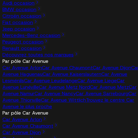
Audi occasion
BMW occasion
Citroën occasion
Fiat occasion
Jeep occasion
Mercedes-Benz occasion
Peugeot occasion
Renault occasion
Découvrez toutes nos marques
Par pôle Car Avenue
Car Avenue Arlon
Car Avenue Chaumont
Car Avenue Dijon
Ca
Avenue Haguenau
Car Avenue Kaiserslautern
Car Avenue
Lesménils
Car Avenue Leudelange
Car Avenue Liege
Car
Avenue Lunéville
Car Avenue Metz Nord
Car Avenue Metz
Car
Avenue Namur
Car Avenue Nancy
Car Avenue Sarrebourg
Car
Avenue Thionville
Car Avenue Wittlich
Trouvez le centre Car
Avenue le plus proche
Par pôle Car Avenue
Car Avenue Arlon
Car Avenue Chaumont
Car Avenue Dijon