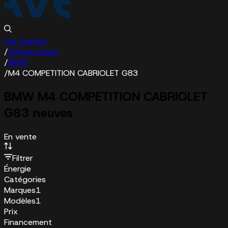
Car Avenue
/
Voiture neuve
/
BMW
/
M4 COMPETITION CABRIOLET G83
BMW M4 COMPETITION CABRIOLET
G83 neuves
En vente
Filtrer
Énergie
Catégories
Marques
1
Modèles
1
Prix
Financement