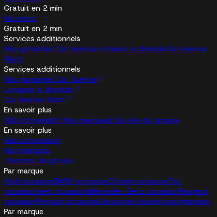
Gratuit en 2 min
Ma moto
Gratuit en 2 min
Services additionnels
Nos garanties Car Avenue
Livraison à domicile
Car Avenue
Watt
Services additionnels
Nos garanties Car Avenue
Livraison à domicile
Car Avenue Watt
En savoir plus
Hub concession
Nos marques
L'histoire du groupe
En savoir plus
Hub concession
Nos marques
L'histoire du groupe
Par marque
Audi occasion
BMW occasion
Citroën occasion
Fiat
occasion
Jeep occasion
Mercedes-Benz occasion
Peugeot
occasion
Renault occasion
Découvrez toutes nos marques
Par marque