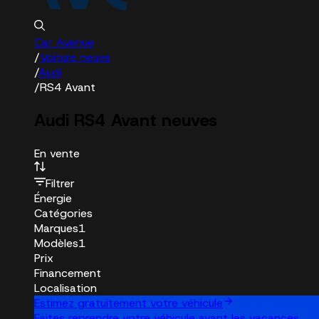
Car Avenue
/
Voiture neuve
/
Audi
/
RS4 Avant
Audi RS4 Avant neuves
En vente
Filtrer
Énergie
Catégories
Marques
1
Modèles
1
Prix
Financement
Localisation
Estimez gratuitement votre véhicule
Faites reprendre votre véhicule avant les vacances.