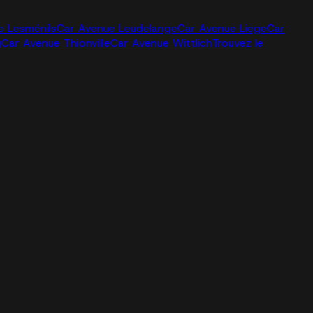
e Lesménils
Car Avenue Leudelange
Car Avenue Liege
Car
g
Car Avenue Thionville
Car Avenue Wittlich
Trouvez le