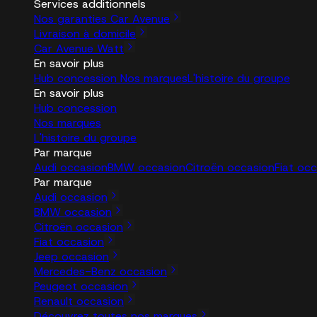
Services additionnels
Nos garanties Car Avenue
Livraison à domicile
Car Avenue Watt
En savoir plus
Hub concession
Nos marques
L'histoire du groupe
En savoir plus
Hub concession
Nos marques
L'histoire du groupe
Par marque
Audi occasion
BMW occasion
Citroën occasion
Fiat oc
Par marque
Audi occasion
BMW occasion
Citroën occasion
Fiat occasion
Jeep occasion
Mercedes-Benz occasion
Peugeot occasion
Renault occasion
Découvrez toutes nos marques