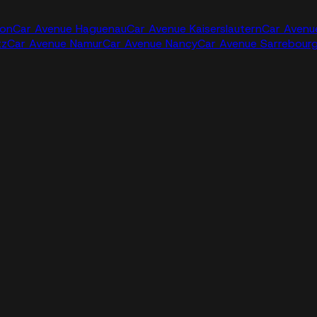
jon
Car Avenue Haguenau
Car Avenue Kaiserslautern
Car Avenu
tz
Car Avenue Namur
Car Avenue Nancy
Car Avenue Sarrebour