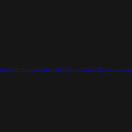
casion
Jeep occasion
Mercedes-Benz occasion
Peugeot occas