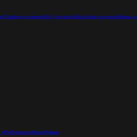
on
Citadine occasion
SUV occasion
Électrique occasion
Break o
lo. #SeDéplacerMoinsPolluer