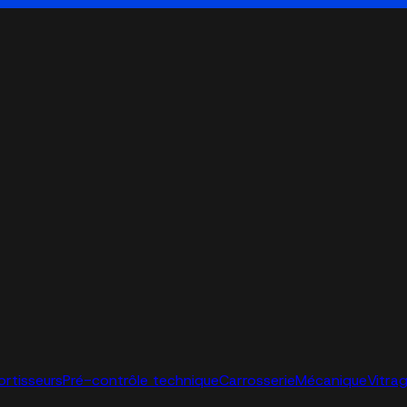
ortisseurs
Pré-contrôle technique
Carrosserie
Mécanique
Vitra