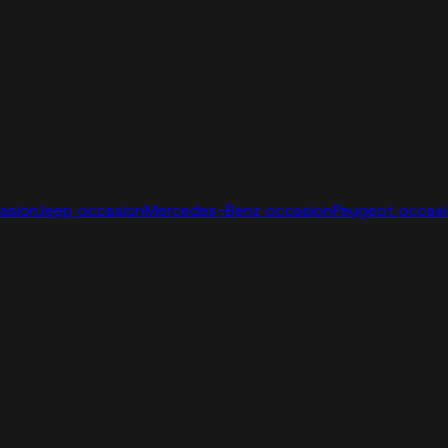
casion
Jeep occasion
Mercedes-Benz occasion
Peugeot occas