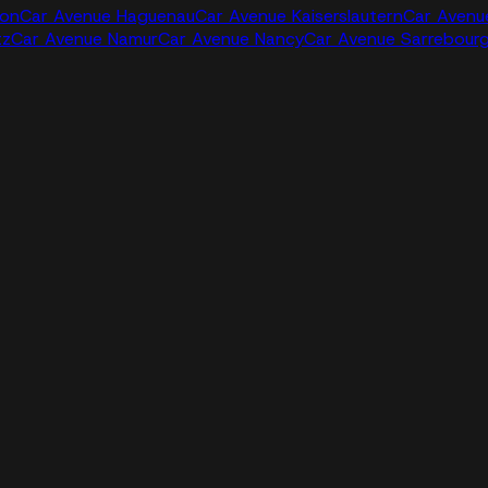
jon
Car Avenue Haguenau
Car Avenue Kaiserslautern
Car Avenu
tz
Car Avenue Namur
Car Avenue Nancy
Car Avenue Sarrebour