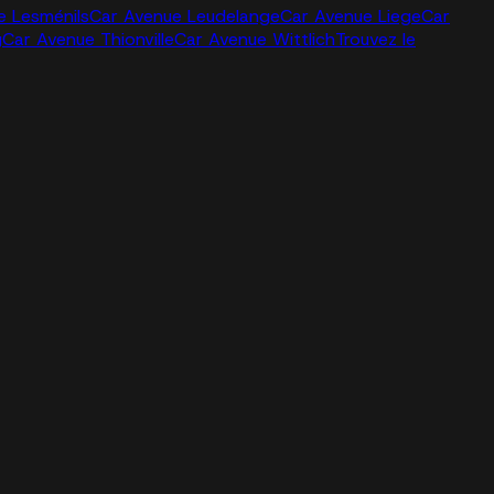
e Lesménils
Car Avenue Leudelange
Car Avenue Liege
Car
g
Car Avenue Thionville
Car Avenue Wittlich
Trouvez le