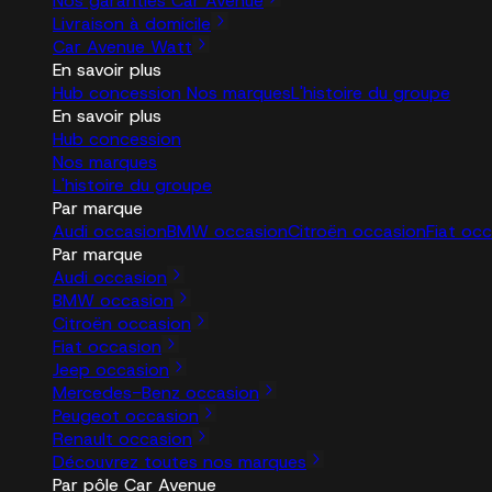
Nos garanties Car Avenue
Livraison à domicile
Car Avenue Watt
En savoir plus
Hub concession
Nos marques
L'histoire du groupe
En savoir plus
Hub concession
Nos marques
L'histoire du groupe
Par marque
Audi occasion
BMW occasion
Citroën occasion
Fiat oc
Par marque
Audi occasion
BMW occasion
Citroën occasion
Fiat occasion
Jeep occasion
Mercedes-Benz occasion
Peugeot occasion
Renault occasion
Découvrez toutes nos marques
Par pôle Car Avenue