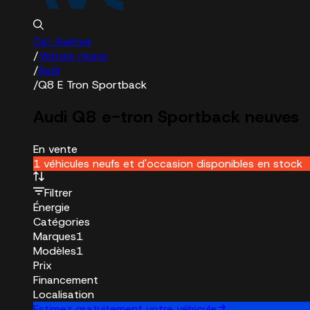
Car Avenue
/
Voiture neuve
/
Audi
/
Q8 E Tron Sportback
Audi Q8 e-tron Sportback neuves
En vente
1 véhicules neufs et d'occasion disponibles en stock
Filtrer
Énergie
Catégories
Marques
1
Modèles
1
Prix
Financement
Localisation
Estimez gratuitement votre véhicule