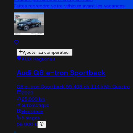
Faites reprendre votre véhicule avant les vacances.
Ajouter au comparateur
AUDI Haguenau
Audi Q8 e-tron Sportback
Q8 e-tron Sportback 55 408 ch 114 kWh Quattro
2023
25,000 km
automatique
electrique
5 sieges
56 900 €