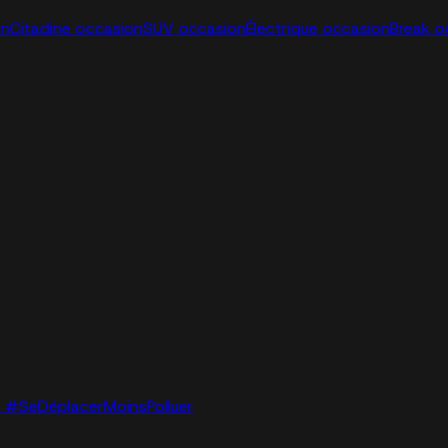
on
Citadine occasion
SUV occasion
Électrique occasion
Break o
lo. #SeDéplacerMoinsPolluer