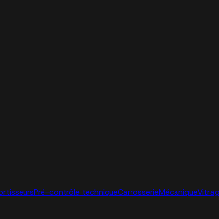
ortisseurs
Pré-contrôle technique
Carrosserie
Mécanique
Vitra