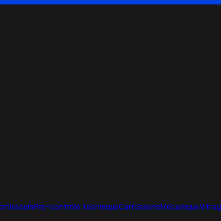
ortisseurs
Pré-contrôle technique
Carrosserie
Mécanique
Vitra