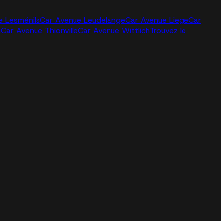
e Lesménils
Car Avenue Leudelange
Car Avenue Liege
Car
g
Car Avenue Thionville
Car Avenue Wittlich
Trouvez le