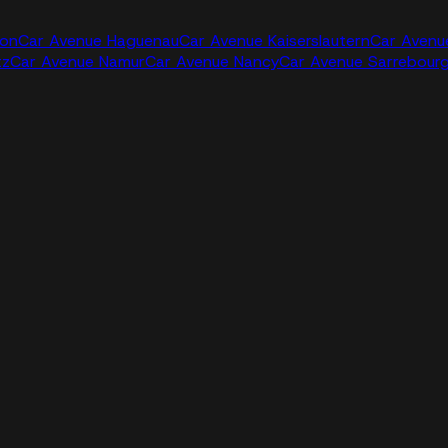
jon
Car Avenue Haguenau
Car Avenue Kaiserslautern
Car Avenu
tz
Car Avenue Namur
Car Avenue Nancy
Car Avenue Sarrebour