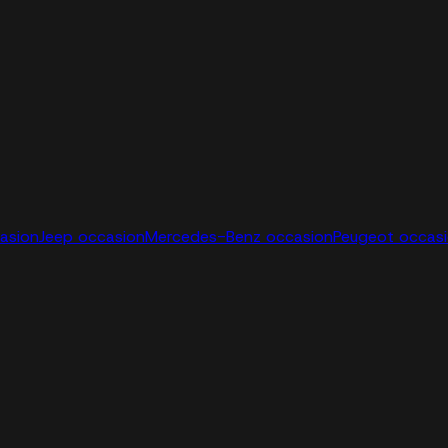
casion
Jeep occasion
Mercedes-Benz occasion
Peugeot occas