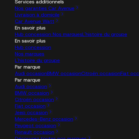
Services additionnels
Nos garanties Car Avenue
Livraison à domicile
Car Avenue Watt
En savoir plus
Hub concession
Nos marques
L'histoire du groupe
En savoir plus
Hub concession
Nos marques
L'histoire du groupe
Par marque
Audi occasion
BMW occasion
Citroën occasion
Fiat oc
Par marque
Audi occasion
BMW occasion
Citroën occasion
Fiat occasion
Jeep occasion
Mercedes-Benz occasion
Peugeot occasion
Renault occasion
Découvrez toutes nos marques