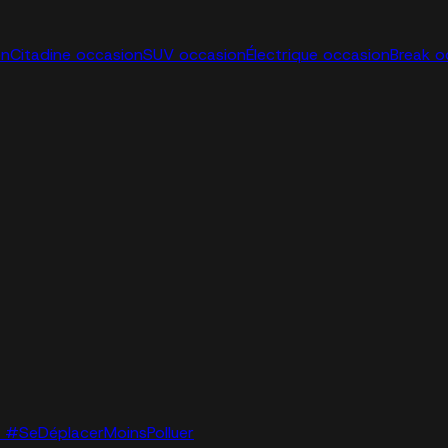
on
Citadine occasion
SUV occasion
Électrique occasion
Break o
lo. #SeDéplacerMoinsPolluer