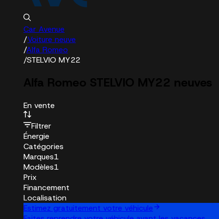
Car Avenue
/
Voiture neuve
/
Alfa Romeo
/
STELVIO MY22
Alfa Romeo STELVIO MY22 neuves
En vente
Filtrer
Énergie
Catégories
Marques
1
Modèles
1
Prix
Financement
Localisation
Estimez gratuitement votre véhicule
Faites reprendre votre véhicule avant les vacances.