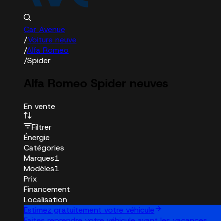
Car Avenue
/
Voiture neuve
/
Alfa Romeo
/
Spider
Alfa Romeo Spider neuves
En vente
Filtrer
Énergie
Catégories
Marques
1
Modèles
1
Prix
Financement
Localisation
Estimez gratuitement votre véhicule
Faites reprendre votre véhicule avant les vacances.