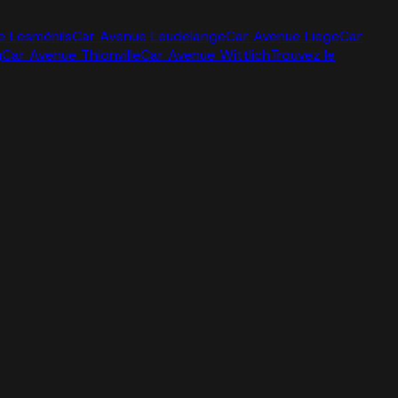
e Lesménils
Car Avenue Leudelange
Car Avenue Liege
Car
g
Car Avenue Thionville
Car Avenue Wittlich
Trouvez le