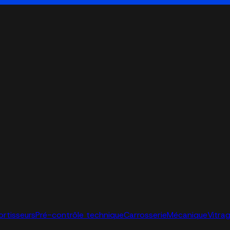
ortisseurs
Pré-contrôle technique
Carrosserie
Mécanique
Vitra