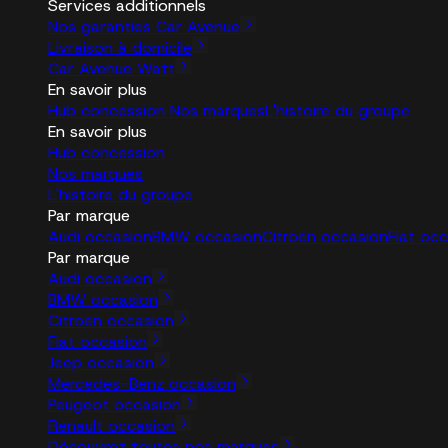
Services additionnels
Nos garanties Car Avenue
Livraison à domicile
Car Avenue Watt
En savoir plus
Hub concession
Nos marques
L'histoire du groupe
En savoir plus
Hub concession
Nos marques
L'histoire du groupe
Par marque
Audi occasion
BMW occasion
Citroën occasion
Fiat oc
Par marque
Audi occasion
BMW occasion
Citroën occasion
Fiat occasion
Jeep occasion
Mercedes-Benz occasion
Peugeot occasion
Renault occasion
Découvrez toutes nos marques