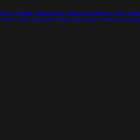
jon
Car Avenue Haguenau
Car Avenue Kaiserslautern
Car Avenu
tz
Car Avenue Namur
Car Avenue Nancy
Car Avenue Sarrebour