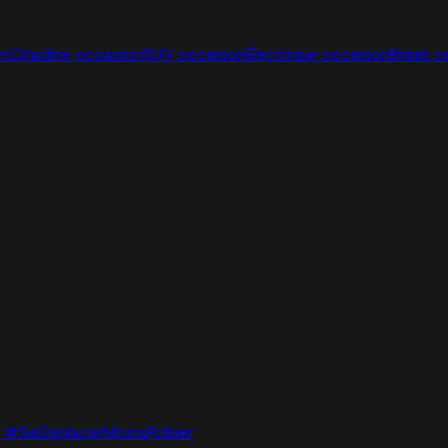
on
Citadine occasion
SUV occasion
Électrique occasion
Break o
lo. #SeDéplacerMoinsPolluer