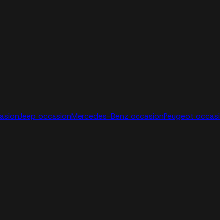
casion
Jeep occasion
Mercedes-Benz occasion
Peugeot occas