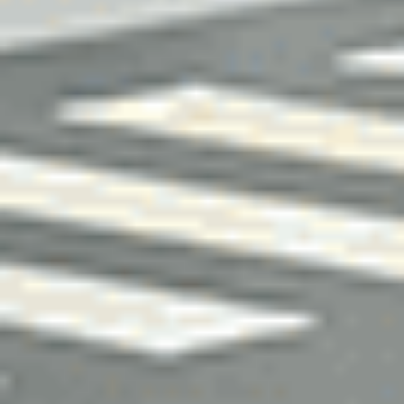
Citroën E-C4
e-C4 136 ch Automatique
2022
95,880 km
automatique
electrique
5 sieges
14 389 €
Ajouter au comparateur
CITROËN Saint-Dié-Des-Vosges
Citroën C3 Aircross