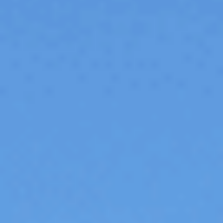
Car Avenue
/
Le réseau Car Avenue
/
FIAT Saint-Dié-Des-Vosges
FIAT Saint-Dié-Des-Vosges
Actions rapides
Appeler la concession
+33 3 29 51 64 46
Contacter la concession
S'y rendre
Voir le stock
Entretenir mon véhicule
31 Avenue de l'égalité
88100
saint dié des vosges
Espace commercial
Espace après-vente
Fermé