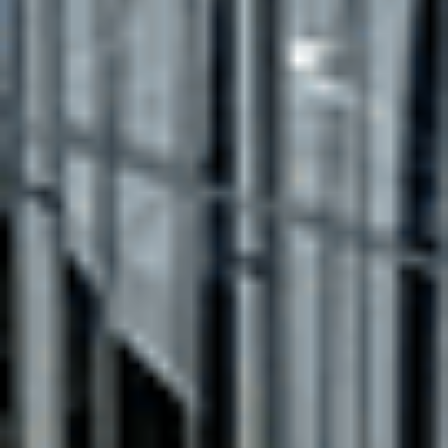
Ajouter au comparateur
CITROËN Saint-Dié-Des-Vosges
Citroën C3
C3 PureTech 83 S&S BVM5
2022
27,381 km
manuelle
essence
5 sieges
9 450 €
Ajouter au comparateur