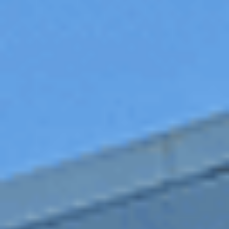
Du lundi au samedi
8h30 - 12h00
14h00 - 18h30
Services entretien
Climatisation
Freins et amortisseurs
Pneumatiques et roues
Pré-contrôle technique
Révision
Services réparation
Carrosserie
Mécanique
Vitrage
Prolongez vos histoires
Prolongez vos histoires