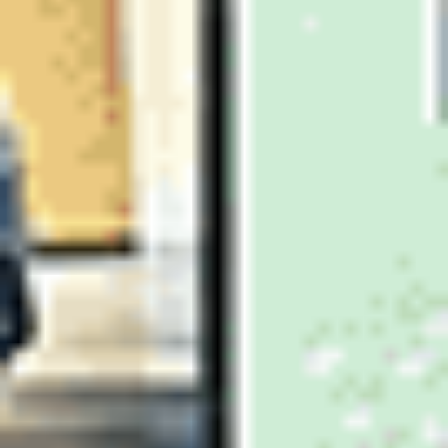
Ajouter au comparateur
CITROËN Saint-Dié-Des-Vosges
Citroën C4
C4 BlueHDi 130 S&S EAT8
2022
62,387 km
automatique
diesel
5 sieges
15 930 €