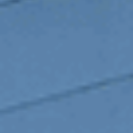
Car Care Hub
La référence entretien & réparation.
Par services
Carrosserie
Climatisation
Freins et amortisseurs