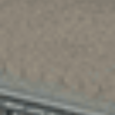
diesel
5 sieges
9 990 €
Ajouter au comparateur
CITROËN Saint-Dié-Des-Vosges
Citroën C3 Aircross
C3 Aircross PureTech 110 S&S BVM6
2021
69,524 km
manuelle
essence
5 sieges