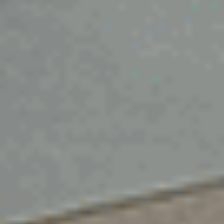
C3 Aircross PureTech 110 S&S BVM6
2022
46,069 km
manuelle
essence
5 sieges
12 740 €
Ajouter au comparateur
CITROËN Saint-Dié-Des-Vosges
Citroën C3 Aircross
C3 Aircross PureTech 110 S&S BVM6