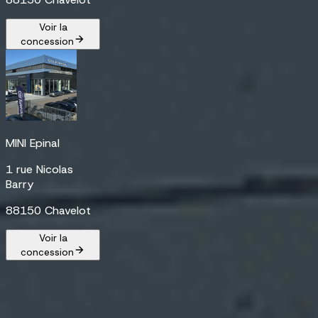
Voir la
concession
MINI Epinal
1 rue Nicolas
Barry
88150 Chavelot
Voir la
concession
En stock chez
FIAT Saint-Dié-Des-Vosges