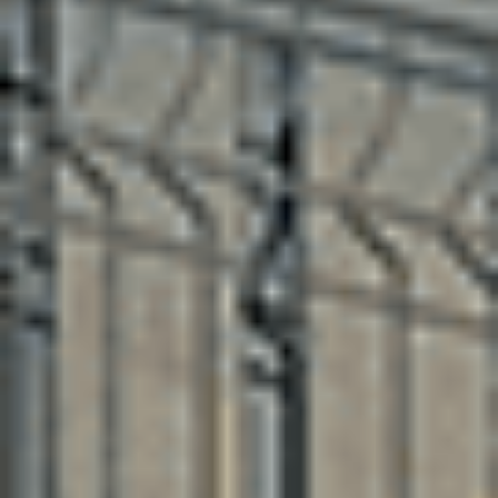
11 130 €
Ajouter au comparateur
CITROËN Saint-Dié-Des-Vosges
Citroën C3
C3 PureTech 83 S&S BVM5
2022
47,230 km
manuelle
essence
5 sieges
9 690 €