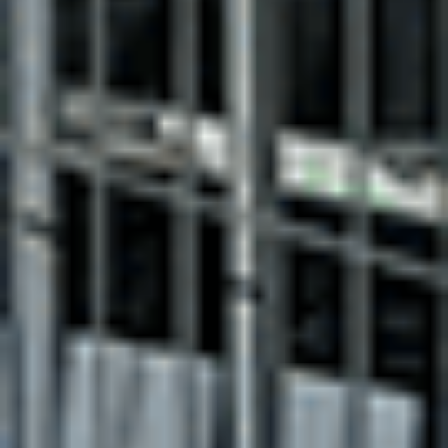
Ajouter au comparateur
CITROËN Saint-Dié-Des-Vosges
Citroën C3
C3 PureTech 83 S&S BVM5
2023
16,840 km
manuelle
essence
5 sieges
10 140 €