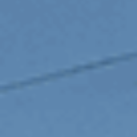
Mécanique
Pneumatique et roue
Pré-contrôle technique
Vitrage
Révision