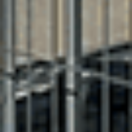
Ajouter au comparateur
CITROËN Saint-Dié-Des-Vosges
Citroën C3 Aircross
C3 Aircross PureTech 110 S&S BVM6
2019
67,216 km
manuelle
essence
5 sieges
9 750 €