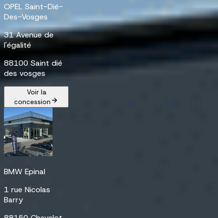
OPEL Saint-Dié-
Des-Vosges
31 Avenue de
l'égalité
88100 Saint dié
des vosges
Voir la
concession
BMW Epinal
1 rue Nicolas
Barry
88150 Chavelot