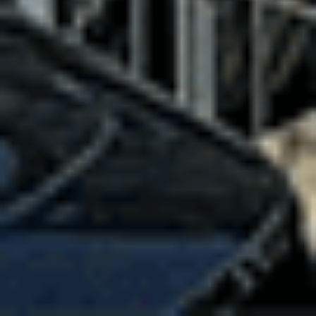
C3 PureTech 83 ch BVM5
2023
19,458 km
manuelle
essence
5 sieges
10 500 €
Ajouter au comparateur
CITROËN Saint-Dié-Des-Vosges
Citroën C3
C3 PureTech 83 ch BVM5
2023