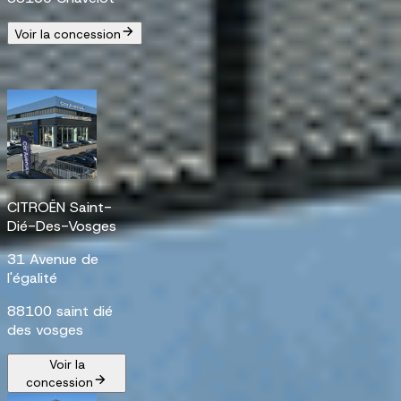
Voir la concession
CITROËN Saint-
Dié-Des-Vosges
31 Avenue de
l'égalité
88100 saint dié
des vosges
Voir la
concession