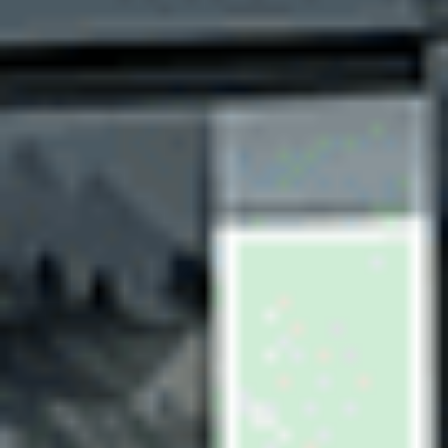
Citroën C3
C3 PureTech 83 ch BVM5
2023
20,775 km
manuelle
essence
5 sieges
10 630 €
Ajouter au comparateur
CITROËN Saint-Dié-Des-Vosges
Hyundai Bayon