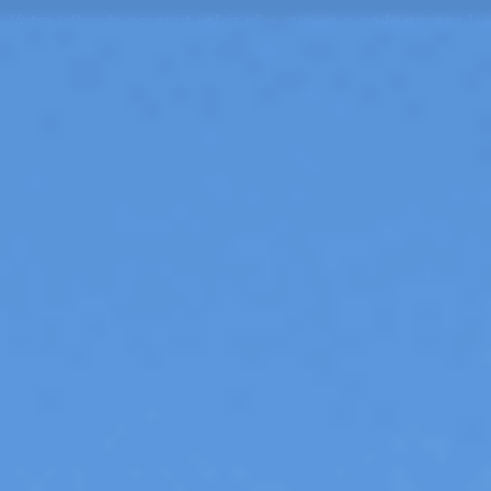
Votre véhicule pourrait valoir plus que vous ne le pensez !
Cliquez-ici pour estimer
Acheter
Vendre
Atelier
Services
Notre Groupe
Nos offres
Votre Car Avenue