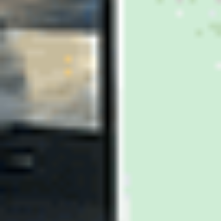
Ajouter au comparateur
CITROËN Saint-Dié-Des-Vosges
Citroën C4
C4 PureTech 130 S&S EAT8
2022
19,052 km
automatique
essence
5 sieges
14 740 €