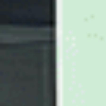
Ajouter au comparateur
CITROËN Saint-Dié-Des-Vosges
Citroën C4
C4 PureTech 155 S&S EAT8
2021
54,093 km
automatique
essence
5 sieges
13 970 €