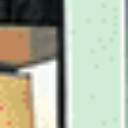
5 sieges
16 400 €
Ajouter au comparateur
CITROËN Saint-Dié-Des-Vosges
Alpine DS 3 Crossback
DS3 Crossback BlueHDi 130 EAT8
2021
89,775 km
automatique
diesel
5 sieges
16 345 €