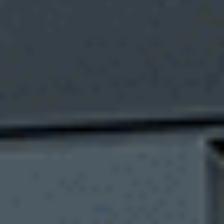
Filtrer
Énergie
Catégories
Marques
Modèles
Prix
Financement
Localisation
70 véhicules d'occasion disponibles
Estimez gratuitement votre véhicule
Faites reprendre votre véhicule avant les vacances.
Ajouter au comparateur
CITROËN Saint-Dié-Des-Vosges