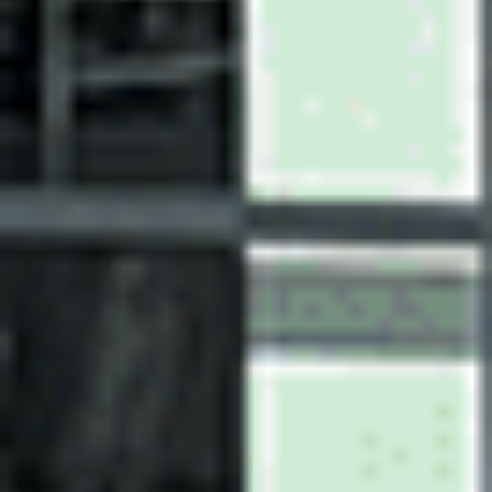
2,500 km
automatique
electrique
5 sieges
34 170 €
Ajouter au comparateur
CITROËN Saint-Dié-Des-Vosges
Citroën C5 Aircross
C5 Aircross Hybride Rechargeable 225 S&S e-EAT8
2020
63,399 km
automatique
hybride