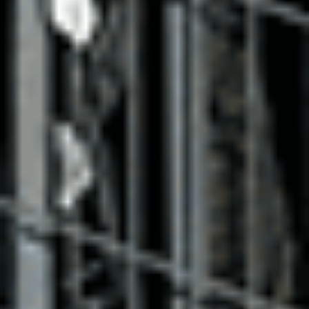
Citroën C3
C3 PureTech 83 ch BVM5
2023
17,917 km
manuelle
essence
5 sieges
10 530 €
Ajouter au comparateur
CITROËN Saint-Dié-Des-Vosges
Citroën C3