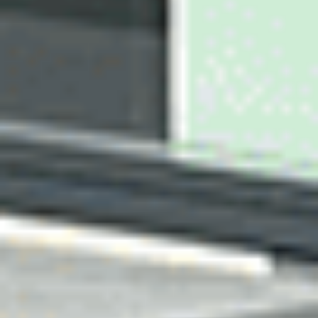
Ajouter au comparateur
CITROËN Saint-Dié-Des-Vosges
Citroën C4
C4 PureTech 130 S&S EAT8
2022
33,410 km
automatique
essence
5 sieges
14 290 €
Ajouter au comparateur
CITROËN Saint-Dié-Des-Vosges