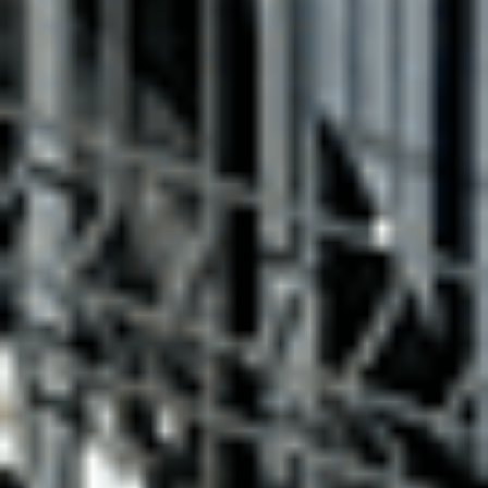
CITROËN Saint-Dié-Des-Vosges
Citroën C3
C3 PureTech 83 S&S BVM5
2021
30,099 km
manuelle
essence
5 sieges
9 040 €
Ajouter au comparateur
CITROËN Saint-Dié-Des-Vosges