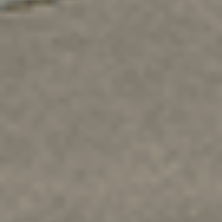
2021
15,110 km
manuelle
essence
5 sieges
12 400 €
Ajouter au comparateur
CITROËN Saint-Dié-Des-Vosges
Citroën C3
C3 BlueHDi 100 S&S BVM6
2021
68,435 km
manuelle