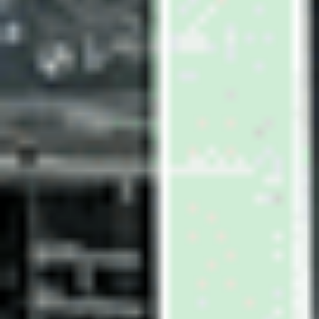
Bayon 1.0 T-GDi 100 DCT-7 Hybrid 48V
2024
26,386 km
automatique
essence
5 sieges
18 290 €
Ajouter au comparateur
CITROËN Saint-Dié-Des-Vosges
Citroën E-C3 AIRCROSS
e-C3 Aircross 113 ch autonomie étendue
2026