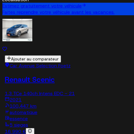
Estimez gratuitement votre véhicule
Faites reprendre votre véhicule avant les vacances.
Ajouter au comparateur
Car Avenue Selection Foetz
Renault Scenic
1.3 TCe 140ch Intens EDC - 21
2021
100,447 km
automatique
essence
5 sieges
16 990 €