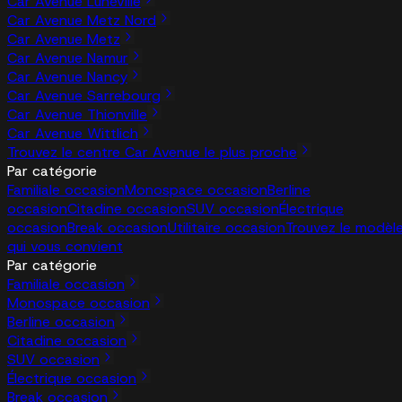
Car Avenue Lunéville
Car Avenue Metz Nord
Car Avenue Metz
Car Avenue Namur
Car Avenue Nancy
Car Avenue Sarrebourg
Car Avenue Thionville
Car Avenue Wittlich
Trouvez le centre Car Avenue le plus proche
Par catégorie
Familiale occasion
Monospace occasion
Berline
occasion
Citadine occasion
SUV occasion
Électrique
occasion
Break occasion
Utilitaire occasion
Trouvez le modèl
qui vous convient
Par catégorie
Familiale occasion
Monospace occasion
Berline occasion
Citadine occasion
SUV occasion
Électrique occasion
Break occasion