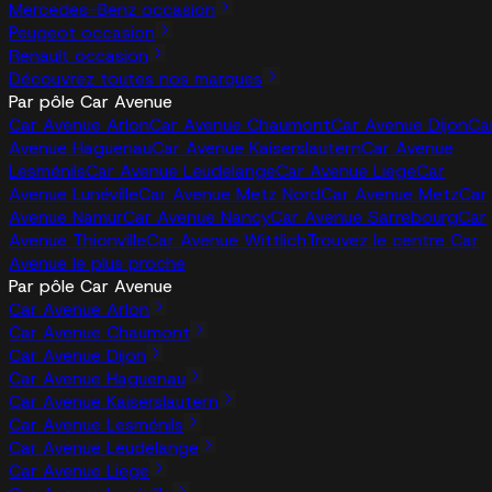
Mercedes-Benz occasion
Peugeot occasion
Renault occasion
Découvrez toutes nos marques
Par pôle Car Avenue
Car Avenue Arlon
Car Avenue Chaumont
Car Avenue Dijon
Ca
Avenue Haguenau
Car Avenue Kaiserslautern
Car Avenue
Lesménils
Car Avenue Leudelange
Car Avenue Liege
Car
Avenue Lunéville
Car Avenue Metz Nord
Car Avenue Metz
Car
Avenue Namur
Car Avenue Nancy
Car Avenue Sarrebourg
Car
Avenue Thionville
Car Avenue Wittlich
Trouvez le centre Car
Avenue le plus proche
Par pôle Car Avenue
Car Avenue Arlon
Car Avenue Chaumont
Car Avenue Dijon
Car Avenue Haguenau
Car Avenue Kaiserslautern
Car Avenue Lesménils
Car Avenue Leudelange
Car Avenue Liege