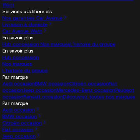
Watt
Services additionnels
Nos garanties Car Avenue
Livraison à domicile
Car Avenue Watt
En savoir plus
Hub concession
Nos marques
L'histoire du groupe
En savoir plus
Hub concession
Nos marques
L'histoire du groupe
Par marque
Audi occasion
BMW occasion
Citroën occasion
Fiat
occasion
Jeep occasion
Mercedes-Benz occasion
Peugeot
occasion
Renault occasion
Découvrez toutes nos marques
Par marque
Audi occasion
BMW occasion
Citroën occasion
Fiat occasion
Jeep occasion