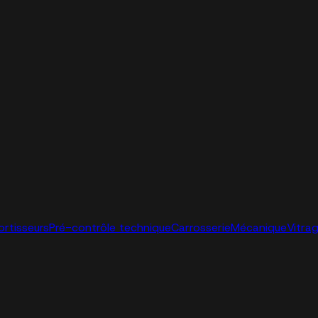
ortisseurs
Pré-contrôle technique
Carrosserie
Mécanique
Vitra