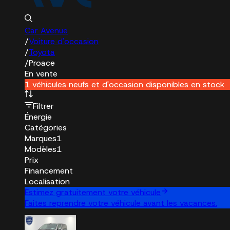
Car Avenue
/
Voiture d'occasion
/
Toyota
/
Proace
En vente
1 véhicules neufs et d'occasion disponibles en stock
Filtrer
Énergie
Catégories
Marques
1
Modèles
1
Prix
Financement
Localisation
Estimez gratuitement votre véhicule
Faites reprendre votre véhicule avant les vacances.