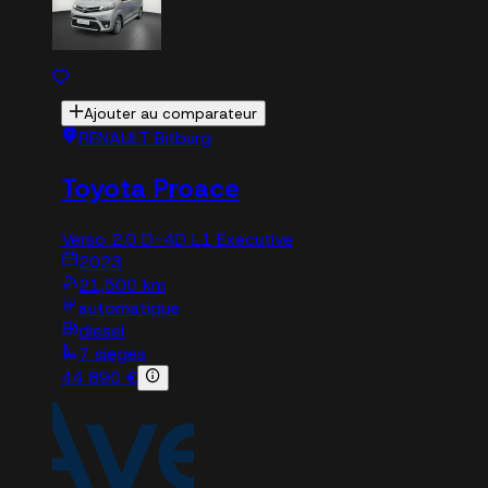
Ajouter au comparateur
RENAULT Bitburg
Toyota Proace
Verso 2.0 D-4D L1 Executive
2023
21,500 km
automatique
diesel
7 sieges
44 890 €