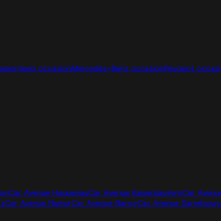
casion
Jeep occasion
Mercedes-Benz occasion
Peugeot occas
jon
Car Avenue Haguenau
Car Avenue Kaiserslautern
Car Avenu
tz
Car Avenue Namur
Car Avenue Nancy
Car Avenue Sarrebour