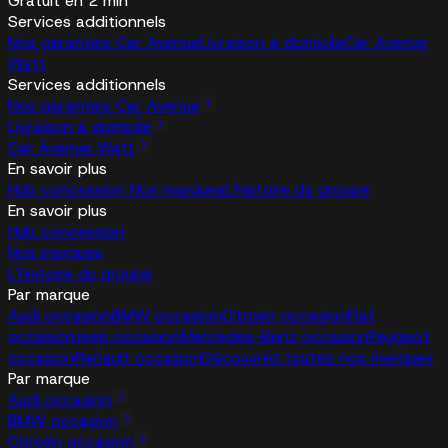
Gratuit en 2 min
Services additionnels
Nos garanties Car Avenue
Livraison à domicile
Car Avenue
Watt
Services additionnels
Nos garanties Car Avenue
Livraison à domicile
Car Avenue Watt
En savoir plus
Hub concession
Nos marques
L'histoire du groupe
En savoir plus
Hub concession
Nos marques
L'histoire du groupe
Par marque
Audi occasion
BMW occasion
Citroën occasion
Fiat
occasion
Jeep occasion
Mercedes-Benz occasion
Peugeot
occasion
Renault occasion
Découvrez toutes nos marques
Par marque
Audi occasion
BMW occasion
Citroën occasion