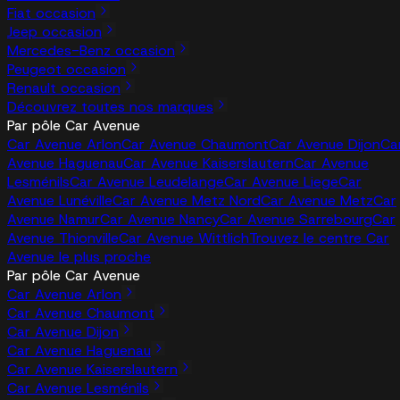
Fiat occasion
Jeep occasion
Mercedes-Benz occasion
Peugeot occasion
Renault occasion
Découvrez toutes nos marques
Par pôle Car Avenue
Car Avenue Arlon
Car Avenue Chaumont
Car Avenue Dijon
Ca
Avenue Haguenau
Car Avenue Kaiserslautern
Car Avenue
Lesménils
Car Avenue Leudelange
Car Avenue Liege
Car
Avenue Lunéville
Car Avenue Metz Nord
Car Avenue Metz
Car
Avenue Namur
Car Avenue Nancy
Car Avenue Sarrebourg
Car
Avenue Thionville
Car Avenue Wittlich
Trouvez le centre Car
Avenue le plus proche
Par pôle Car Avenue
Car Avenue Arlon
Car Avenue Chaumont
Car Avenue Dijon
Car Avenue Haguenau
Car Avenue Kaiserslautern
Car Avenue Lesménils