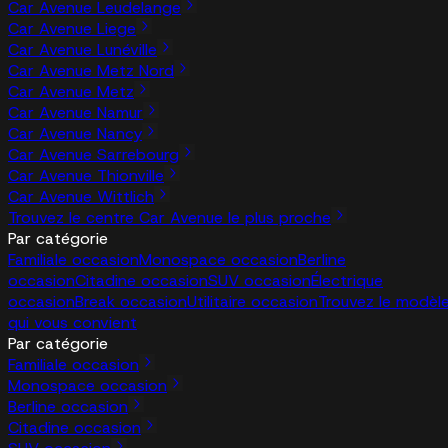
Car Avenue Leudelange
Car Avenue Liege
Car Avenue Lunéville
Car Avenue Metz Nord
Car Avenue Metz
Car Avenue Namur
Car Avenue Nancy
Car Avenue Sarrebourg
Car Avenue Thionville
Car Avenue Wittlich
Trouvez le centre Car Avenue le plus proche
Par catégorie
Familiale occasion
Monospace occasion
Berline
occasion
Citadine occasion
SUV occasion
Électrique
occasion
Break occasion
Utilitaire occasion
Trouvez le modèl
qui vous convient
Par catégorie
Familiale occasion
Monospace occasion
Berline occasion
Citadine occasion