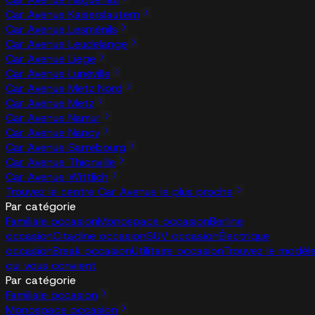
Car Avenue Kaiserslautern
Car Avenue Lesménils
Car Avenue Leudelange
Car Avenue Liege
Car Avenue Lunéville
Car Avenue Metz Nord
Car Avenue Metz
Car Avenue Namur
Car Avenue Nancy
Car Avenue Sarrebourg
Car Avenue Thionville
Car Avenue Wittlich
Trouvez le centre Car Avenue le plus proche
Par catégorie
Familiale occasion
Monospace occasion
Berline
occasion
Citadine occasion
SUV occasion
Électrique
occasion
Break occasion
Utilitaire occasion
Trouvez le modèl
qui vous convient
Par catégorie
Familiale occasion
Monospace occasion