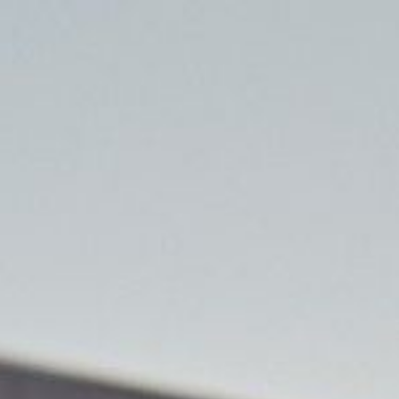
Votre véhicule pourrait valoir plus que vous ne le pens
Acheter
Vendre
Atelier
Services
Notre Groupe
Nos offres
Votre Car Avenue