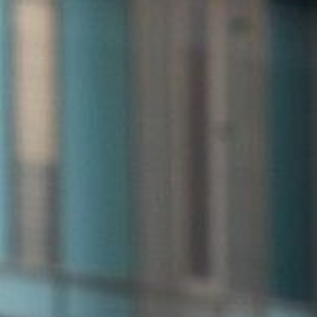
ion
ED, jantes alliage 17-18" M Sport. Intérieur spacieux Curved
ve. 0-100km/h en 6.7s (225e), conso 5.7-6L/100km. Boîte
onible, modes Eco/Confort/Sport. Régulateur adaptatif, Lane