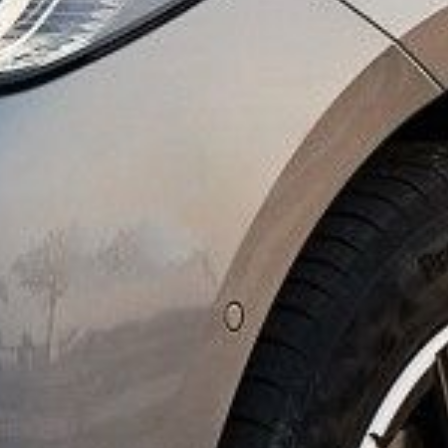
ortisseurs
Pré-contrôle technique
Carrosserie
Mécanique
Vitra