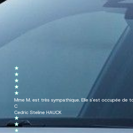
D'où viennent les BMW que vous proposez ?
Puis-je financer ma BMW d'occasion ?
Ils ont acheté une BMW chez CAR 
Mme M. est très sympathique. Elle s'est occupée de 
C
Cedric Steline HAUCK