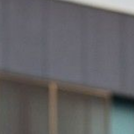
Car Avenue
/
Voiture d'occasion
/
BMW
/
SéRie 2 ActiveTourer
Bmw Série 2 ActiveTourer d'occasi
En vente
Le modèle
FAQ
Filtrer
Énergie
Catégories
Marques
1
Modèles
1
Prix
Financement
Localisation