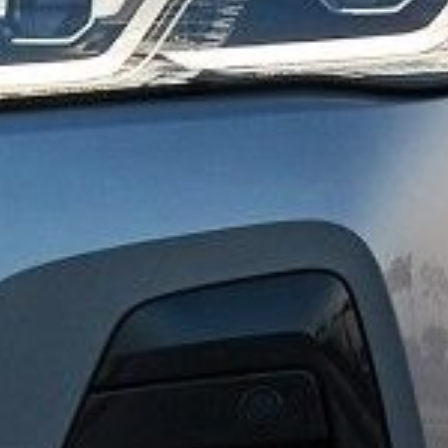
Acheter
Véhicules d'occasion
A
Véhicules neufs
A
Tous les véhicules
Acheter
Véhicules d'occasion
A
Véhicules neufs
A
Tous les véhicules
Atelier
Révision
Pneumatique et roue
Climatisation
Freins et am
Atelier
Révision
Pneumatique et roue
Climatisation
Freins et amortisseurs
Pré-contrôle technique