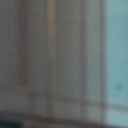
Estimez gratuitement votre véhicule
Faites reprendre votre véhicule avant les vacances.
BMW Série 2 Active Tourer d'occas
Monospace premium moderne & pratique
Silhouette monospace élégante 5 portes, phares full L
LOA/LLD chez Car Avenue.
Performances
Gamme 136-245ch essence/diesel/hybride 225e xDri
Qualité de conduite
Suspension confort/sport adaptative, xDrive 4x4 disp
monospace familial premium accessible !
BMW Série 2 Active Tourer d'occasion