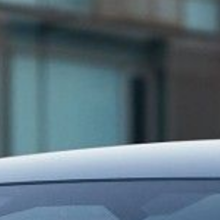
W Série 2 Active Tourer
?
ion ?
ite ?