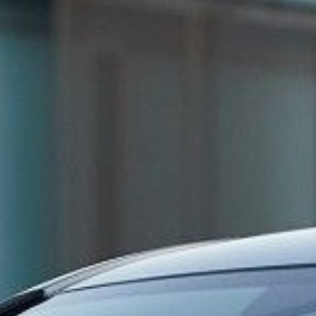
Vos questions fréquentes sur la BM
Toutes les catégories
FAQ
Nos BMW d'occasions sont-elles garanties 
Comment sont contrôlées nos BMW d'occas
J'ai trouvé la BMW que je cherchais, et ensu