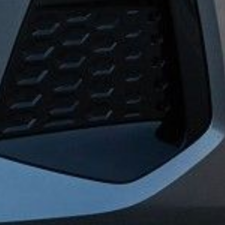
Carrosserie
Mécanique
Vitrage
Trouvez le service Atelier dont vous avez besoin
Vendre
Ma voiture
Gratuit en 2 min
Ma moto
Gratuit en 2 min
Vendre
Ma voiture
Gratuit en 2 min
Ma moto
Gratuit en 2 min
Services additionnels
Nos garanties Car Avenue
Livraison à domicile
Car Ave
Services additionnels
Nos garanties Car Avenue
Livraison à domicile
Car Avenue Watt
En savoir plus