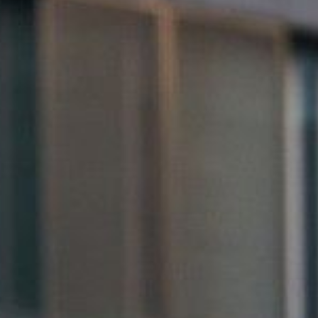
 Display, toit pano, coffre 470L modulable. Vente ou
 DKG7 7 rapports.
 Assist, parking auto. LOA ou vente occasion :