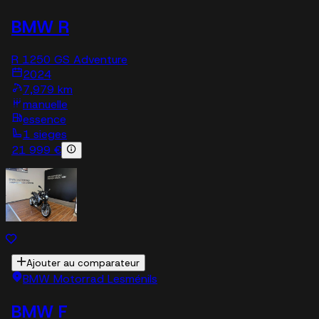
BMW R
R 1250 GS Adventure
2024
7,979 km
manuelle
essence
1 sieges
21 999 €
Ajouter au comparateur
BMW Motorrad Lesménils
BMW F