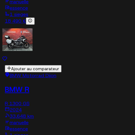
manuelle
essence
1 sieges
18 490 €
Ajouter au comparateur
BMW Motorrad Dijon
BMW R
R 1300 GS
2024
33,648 km
manuelle
essence