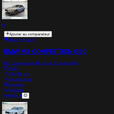
Ajouter au comparateur
BMW Forbach
BMW M3 COMPETITION G80
M3 Competition M xDrive 510 ch BVA8
2022
43,279 km
automatique
essence
5 sieges
99 804 €