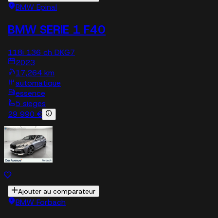
BMW Epinal
BMW SERIE 1 F40
118i 136 ch DKG7
2023
17,264 km
automatique
essence
5 sieges
29 990 €
Ajouter au comparateur
BMW Forbach