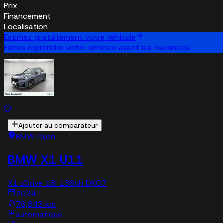
Prix
Financement
Localisation
Estimez gratuitement votre véhicule
Faites reprendre votre véhicule avant les vacances.
Ajouter au comparateur
BMW Dijon
BMW X1 U11
X1 sDrive 18i 136ch DKG7
2024
76,843 km
automatique