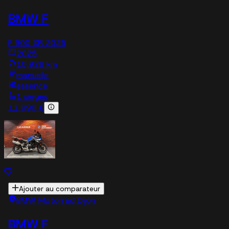
BMW F
F 900 XR 2025
2025
10,926 km
manuelle
essence
1 sieges
11 990 €
Ajouter au comparateur
BMW Motorrad Dijon
BMW F