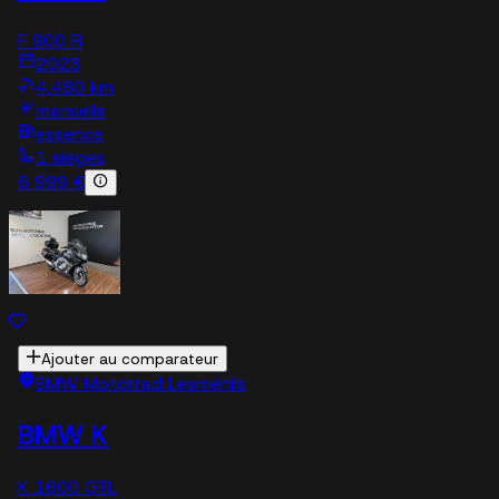
F 900 R
2023
4,480 km
manuelle
essence
1 sieges
6 999 €
Ajouter au comparateur
BMW Motorrad Lesménils
BMW K
K 1600 GTL