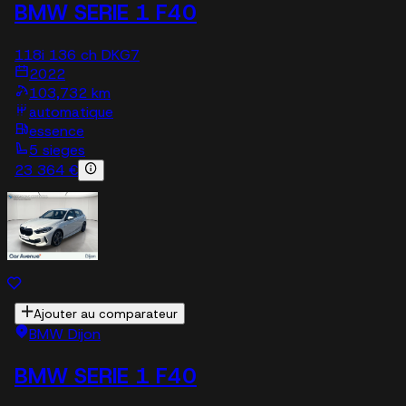
BMW SERIE 1 F40
118i 136 ch DKG7
2022
103,732 km
automatique
essence
5 sieges
23 364 €
Ajouter au comparateur
BMW Dijon
BMW SERIE 1 F40