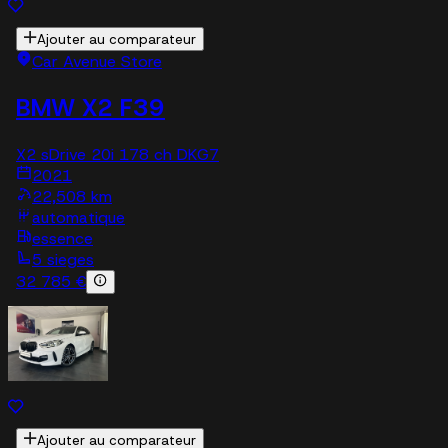
Ajouter au comparateur
Car Avenue Store
BMW X2 F39
X2 sDrive 20i 178 ch DKG7
2021
22,508 km
automatique
essence
5 sieges
32 785 €
Ajouter au comparateur