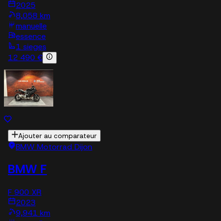
2025
8,058 km
manuelle
essence
1 sieges
12 490 €
Ajouter au comparateur
BMW Motorrad Dijon
BMW F
F 900 XR
2023
9,941 km