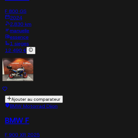
F 800 GS
2024
2,830 km
manuelle
essence
1 sieges
12 490 €
Ajouter au comparateur
BMW Motorrad Dijon
BMW F
F 900 XR 2025