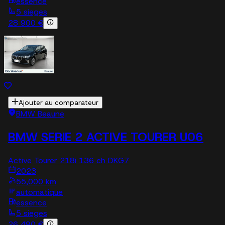
essence
5 sieges
28 900 €
Ajouter au comparateur
BMW Beaune
BMW SERIE 2 ACTIVE TOURER U06
Active Tourer 218i 136 ch DKG7
2023
55,000 km
automatique
essence
5 sieges
26 490 €