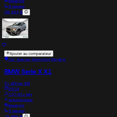
essence
5 sieges
39 192 €
Ajouter au comparateur
Car Avenue Selection Seraing
BMW Serie X X1
X1 sDrive 18i
2019
107,911 km
automatique
essence
5 sieges
15 990 €