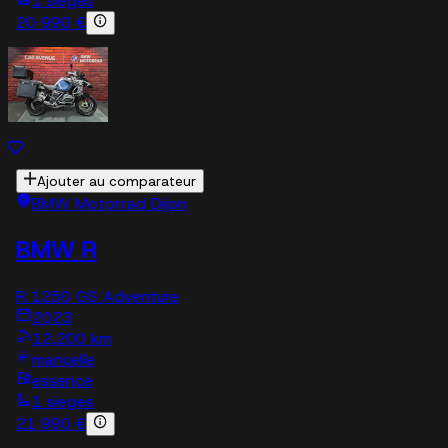
1 sieges
20 990 €
Ajouter au comparateur
BMW Motorrad Dijon
BMW R
R 1250 GS Adventure
2023
12,200 km
manuelle
essence
1 sieges
21 990 €