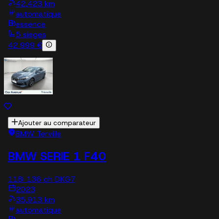
42,423 km
automatique
essence
5 sieges
42 999 €
Ajouter au comparateur
BMW Terville
BMW SERIE 1 F40
118i 136 ch DKG7
2023
35,913 km
automatique