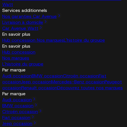
Watt
Services additionnels
Nos garanties Car Avenue
Livraison à domicile
Car Avenue Watt
En savoir plus
Hub concession
Nos marques
L'histoire du groupe
En savoir plus
Hub concession
Nos marques
L'histoire du groupe
Par marque
Audi occasion
BMW occasion
Citroën occasion
Fiat
occasion
Jeep occasion
Mercedes-Benz occasion
Peugeot
occasion
Renault occasion
Découvrez toutes nos marques
Par marque
Audi occasion
BMW occasion
Citroën occasion
Fiat occasion
Jeep occasion