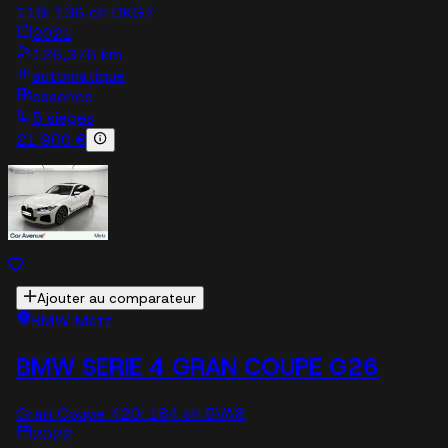
118i 136 ch DKG7
2021
126,376 km
automatique
essence
5 sieges
21 900 €
Ajouter au comparateur
BMW Metz
BMW SERIE 4 GRAN COUPE G26
Gran Coupe 420i 184 ch BVA8
2022