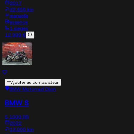
2017
32,455 km
manuelle
essence
1 sieges
12 999 €
Ajouter au comparateur
BMW Motorrad Dijon
BMW S
S 1000 RR
2022
12,000 km