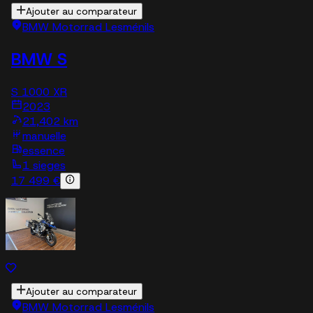
Ajouter au comparateur
BMW Motorrad Lesménils
BMW S
S 1000 XR
2023
21,402 km
manuelle
essence
1 sieges
17 499 €
Ajouter au comparateur
BMW Motorrad Lesménils