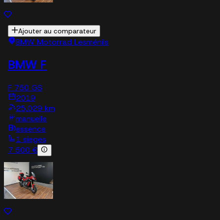
Ajouter au comparateur
BMW Motorrad Lesménils
BMW F
F 750 GS
2019
25,029 km
manuelle
essence
1 sieges
7 500 €