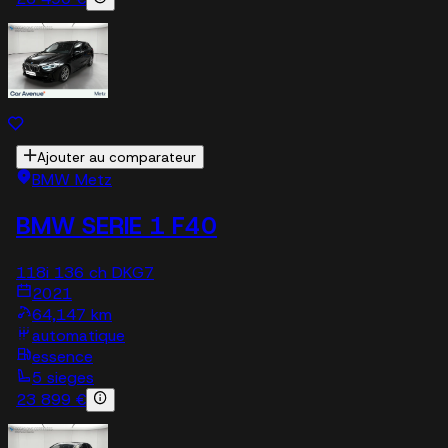
Ajouter au comparateur
BMW Metz
BMW SERIE 1 F40
118i 136 ch DKG7
2021
64,147 km
automatique
essence
5 sieges
23 899 €