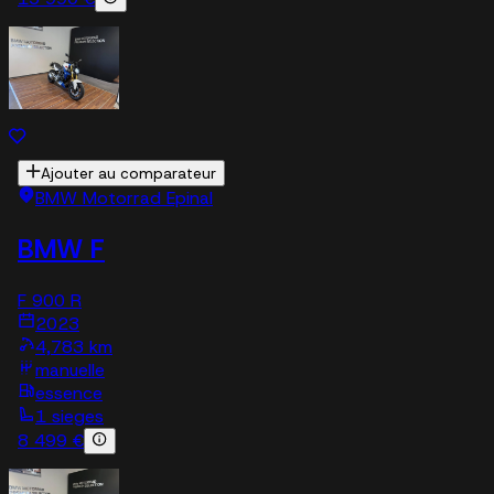
Ajouter au comparateur
BMW Motorrad Epinal
BMW F
F 900 R
2023
4,783 km
manuelle
essence
1 sieges
8 499 €