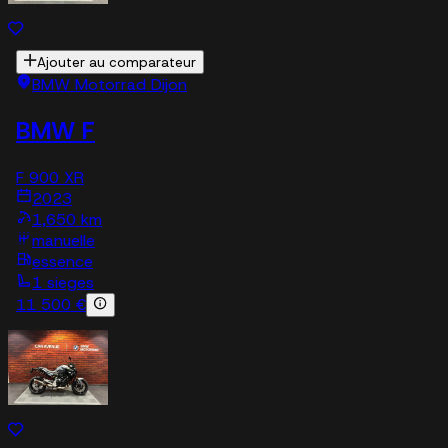
Ajouter au comparateur
BMW Motorrad Dijon
BMW F
F 900 XR
2023
1,650 km
manuelle
essence
1 sieges
11 500 €