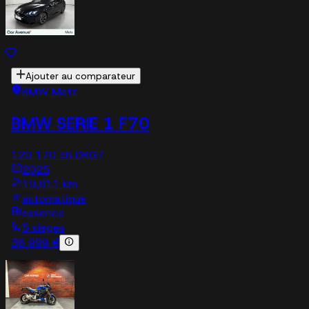
Ajouter au comparateur
BMW Metz
BMW SERIE 1 F70
120 170 ch DKG7
2025
19,811 km
automatique
essence
5 sieges
36 999 €