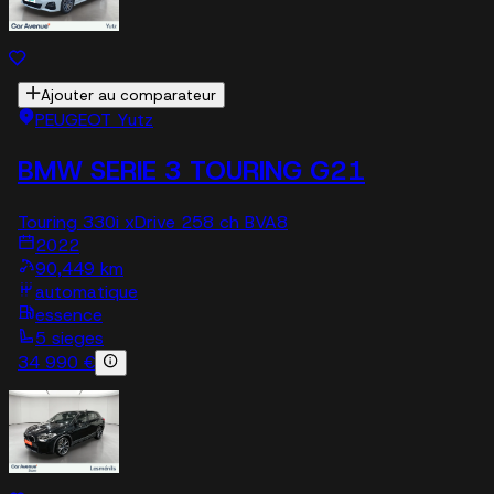
Ajouter au comparateur
PEUGEOT Yutz
BMW SERIE 3 TOURING G21
Touring 330i xDrive 258 ch BVA8
2022
90,449 km
automatique
essence
5 sieges
34 990 €