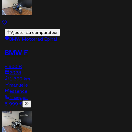
Ajouter au comparateur
BMW Motorrad Epinal
BMW F
F 900 R
2023
1,390 km
manuelle
essence
1 sieges
8 999 €