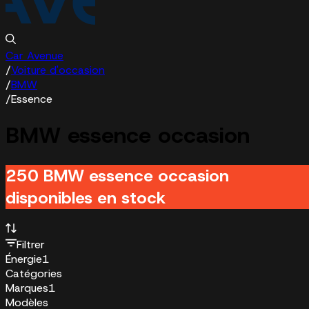
Car Avenue
/
Voiture d'occasion
/
BMW
/
Essence
BMW essence occasion
250 BMW essence occasion
disponibles en stock
Filtrer
Énergie
1
Catégories
Marques
1
Modèles