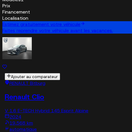
Prix
Financement
Localisation
Estimez gratuitement votre véhicule
Faites reprendre votre véhicule avant les vacances.
Ajouter au comparateur
RENAULT Bitburg
Renault Clio
V 1.6 E-TECH Hybrid 145 Esprit Alpine
2024
19,568 km
automatique