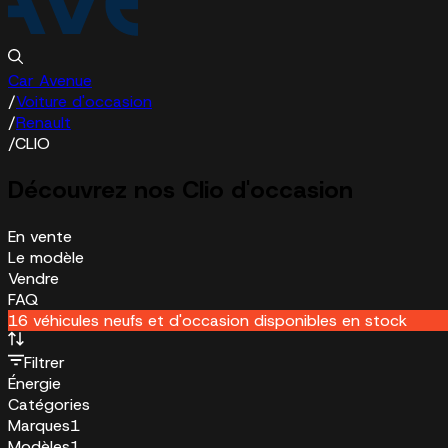
Car Avenue
/
Voiture d'occasion
/
Renault
/
CLIO
Découvrez nos Clio d'occasion
En vente
Le modèle
Vendre
FAQ
16 véhicules neufs et d'occasion disponibles en stock
Filtrer
Énergie
Catégories
Marques
1
Modèles
1