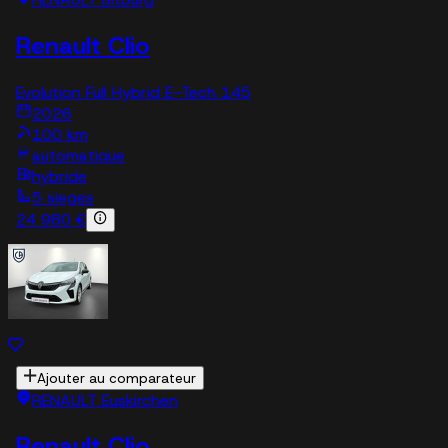
Renault Clio
Evolution Full Hybrid E-Tech 145
2026
100 km
automatique
hybride
5 sieges
24 980 €
Ajouter au comparateur
RENAULT Euskirchen
Renault Clio