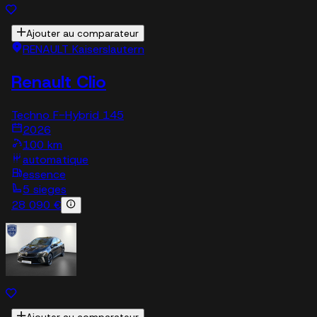
Ajouter au comparateur
RENAULT Kaiserslautern
Renault Clio
Techno F-Hybrid 145
2026
100 km
automatique
essence
5 sieges
28 090 €