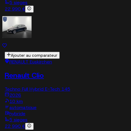
5 sieges
22 990 €
Ajouter au comparateur
RENAULT Euskirchen
Renault Clio
Techno Full Hybrid E-Tech 145
2026
10 km
automatique
hybride
5 sieges
22 990 €