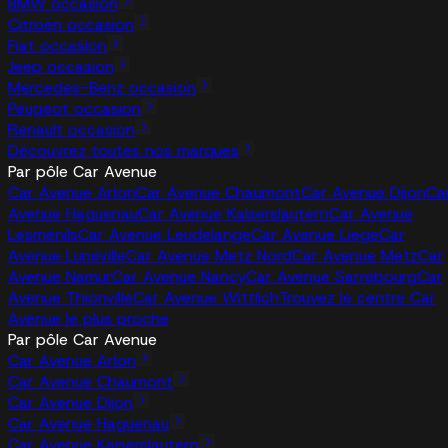
BMW occasion
Citroën occasion
Fiat occasion
Jeep occasion
Mercedes-Benz occasion
Peugeot occasion
Renault occasion
Découvrez toutes nos marques
Par pôle Car Avenue
Car Avenue Arlon
Car Avenue Chaumont
Car Avenue Dijon
Ca
Avenue Haguenau
Car Avenue Kaiserslautern
Car Avenue
Lesménils
Car Avenue Leudelange
Car Avenue Liege
Car
Avenue Lunéville
Car Avenue Metz Nord
Car Avenue Metz
Car
Avenue Namur
Car Avenue Nancy
Car Avenue Sarrebourg
Car
Avenue Thionville
Car Avenue Wittlich
Trouvez le centre Car
Avenue le plus proche
Par pôle Car Avenue
Car Avenue Arlon
Car Avenue Chaumont
Car Avenue Dijon
Car Avenue Haguenau
Car Avenue Kaiserslautern