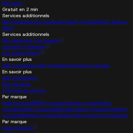
Ma moto
Gratuit en 2 min
Services additionnels
Nos garanties Car Avenue
Livraison à domicile
Car Avenue
Watt
Services additionnels
Nos garanties Car Avenue
Livraison à domicile
Car Avenue Watt
En savoir plus
Hub concession
Nos marques
L'histoire du groupe
En savoir plus
Hub concession
Nos marques
L'histoire du groupe
Par marque
Audi occasion
BMW occasion
Citroën occasion
Fiat
occasion
Jeep occasion
Mercedes-Benz occasion
Peugeot
occasion
Renault occasion
Découvrez toutes nos marques
Par marque
Audi occasion