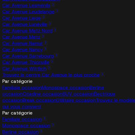
Car Avenue Lesménils
Car Avenue Leudelange
Car Avenue Liege
Car Avenue Lunéville
Car Avenue Metz Nord
Car Avenue Metz
Car Avenue Namur
Car Avenue Nancy
Car Avenue Sarrebourg
Car Avenue Thionville
Car Avenue Wittlich
Trouvez le centre Car Avenue le plus proche
Par catégorie
Familiale occasion
Monospace occasion
Berline
occasion
Citadine occasion
SUV occasion
Électrique
occasion
Break occasion
Utilitaire occasion
Trouvez le modèl
qui vous convient
Par catégorie
Familiale occasion
Monospace occasion
Berline occasion