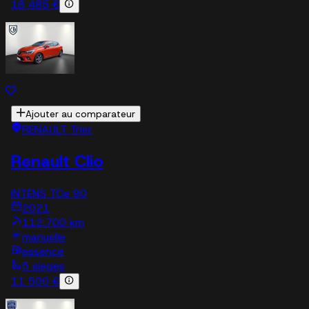
18 485 €
Ajouter au comparateur
RENAULT Trier
Renault Clio
INTENS TCe 90
2021
112,700 km
manuelle
essence
5 sieges
11 500 €