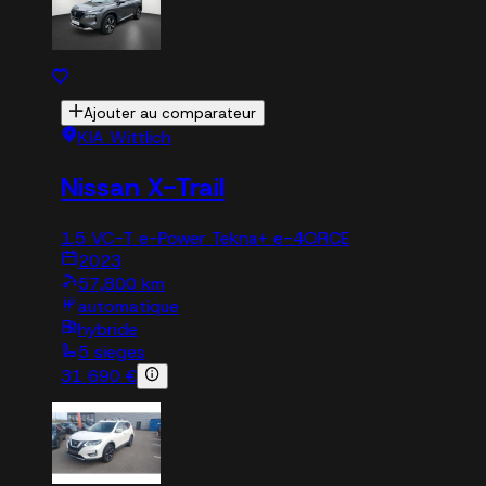
Ajouter au comparateur
KIA Wittlich
Nissan X-Trail
1.5 VC-T e-Power Tekna+ e-4ORCE
2023
57,800 km
automatique
hybride
5 sieges
31 690 €