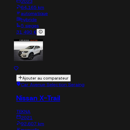
2023
64,165 km
automatique
hybride
5 sieges
31 490 €
Ajouter au comparateur
Car Avenue Selection Seraing
Nissan X-Trail
TEKNA
2021
92,607 km
manuelle