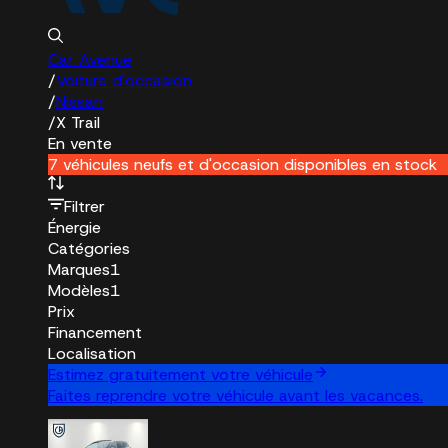
Car Avenue
/
Voiture d'occasion
/
Nissan
/
X Trail
En vente
7 véhicules neufs et d'occasion disponibles en stock
Filtrer
Énergie
Catégories
Marques
1
Modèles
1
Prix
Financement
Localisation
Estimez gratuitement votre véhicule
Faites reprendre votre véhicule avant les vacances.