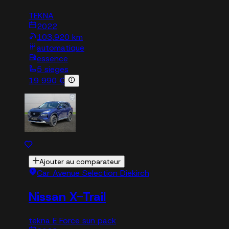
TEKNA
2022
103,920 km
automatique
essence
5 sieges
19 990 €
Ajouter au comparateur
Car Avenue Selection Diekirch
Nissan X-Trail
tekna E Force sun pack