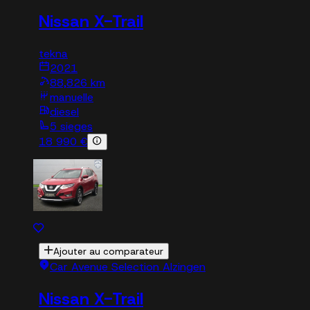
Nissan X-Trail
tekna
2021
88,826 km
manuelle
diesel
5 sieges
18 990 €
Ajouter au comparateur
Car Avenue Selection Alzingen
Nissan X-Trail