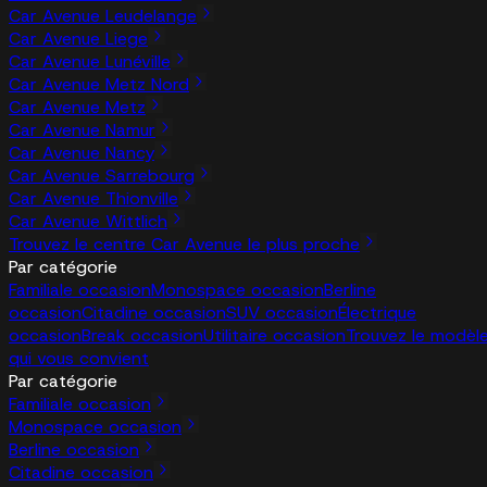
Car Avenue Leudelange
Car Avenue Liege
Car Avenue Lunéville
Car Avenue Metz Nord
Car Avenue Metz
Car Avenue Namur
Car Avenue Nancy
Car Avenue Sarrebourg
Car Avenue Thionville
Car Avenue Wittlich
Trouvez le centre Car Avenue le plus proche
Par catégorie
Familiale occasion
Monospace occasion
Berline
occasion
Citadine occasion
SUV occasion
Électrique
occasion
Break occasion
Utilitaire occasion
Trouvez le modèl
qui vous convient
Par catégorie
Familiale occasion
Monospace occasion
Berline occasion
Citadine occasion