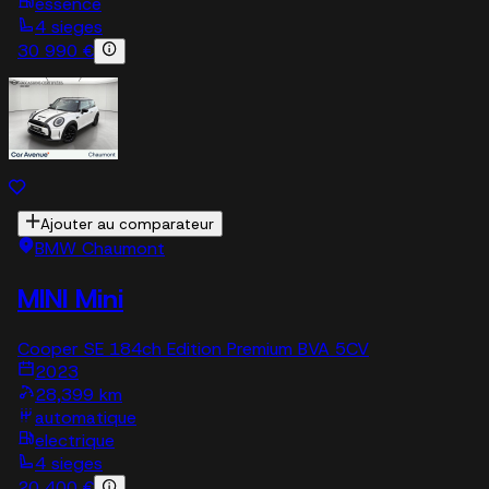
essence
4 sieges
30 990 €
Ajouter au comparateur
BMW Chaumont
MINI Mini
Cooper SE 184ch Edition Premium BVA 5CV
2023
28,399 km
automatique
electrique
4 sieges
20 400 €