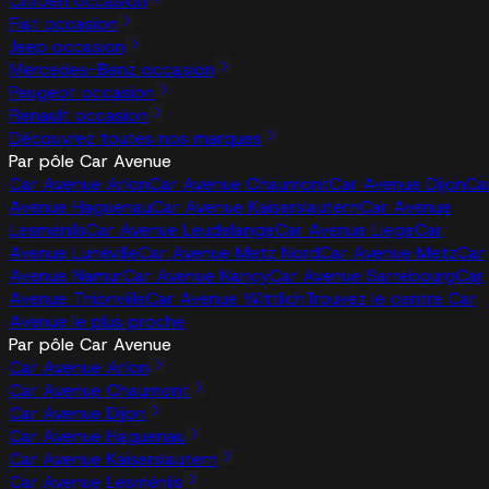
Citroën occasion
Fiat occasion
Jeep occasion
Mercedes-Benz occasion
Peugeot occasion
Renault occasion
Découvrez toutes nos marques
Par pôle Car Avenue
Car Avenue Arlon
Car Avenue Chaumont
Car Avenue Dijon
Ca
Avenue Haguenau
Car Avenue Kaiserslautern
Car Avenue
Lesménils
Car Avenue Leudelange
Car Avenue Liege
Car
Avenue Lunéville
Car Avenue Metz Nord
Car Avenue Metz
Car
Avenue Namur
Car Avenue Nancy
Car Avenue Sarrebourg
Car
Avenue Thionville
Car Avenue Wittlich
Trouvez le centre Car
Avenue le plus proche
Par pôle Car Avenue
Car Avenue Arlon
Car Avenue Chaumont
Car Avenue Dijon
Car Avenue Haguenau
Car Avenue Kaiserslautern
Car Avenue Lesménils