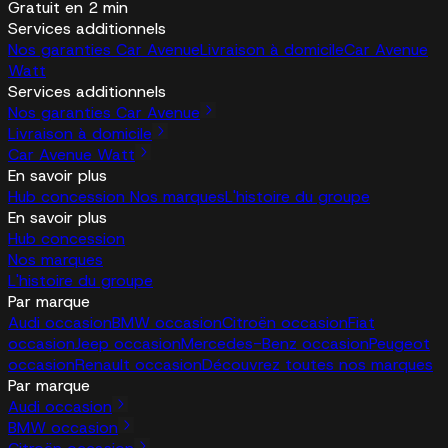
Gratuit en 2 min
Services additionnels
Nos garanties Car Avenue
Livraison à domicile
Car Avenue
Watt
Services additionnels
Nos garanties Car Avenue
Livraison à domicile
Car Avenue Watt
En savoir plus
Hub concession
Nos marques
L'histoire du groupe
En savoir plus
Hub concession
Nos marques
L'histoire du groupe
Par marque
Audi occasion
BMW occasion
Citroën occasion
Fiat
occasion
Jeep occasion
Mercedes-Benz occasion
Peugeot
occasion
Renault occasion
Découvrez toutes nos marques
Par marque
Audi occasion
BMW occasion