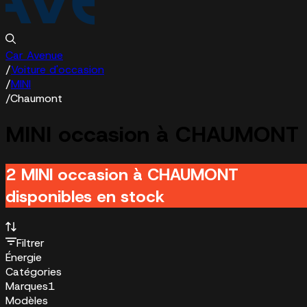
Car Avenue
/
Voiture d'occasion
/
MINI
/
Chaumont
MINI occasion à CHAUMONT
2 MINI occasion à CHAUMONT
disponibles en stock
Filtrer
Énergie
Catégories
Marques
1
Modèles