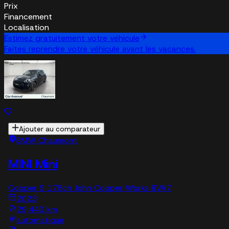
Prix
Financement
Localisation
Estimez gratuitement votre véhicule
Faites reprendre votre véhicule avant les vacances.
Ajouter au comparateur
BMW Chaumont
MINI Mini
Cooper S 178ch John Cooper Works BVA7
2023
29,440 km
automatique