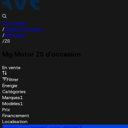
Car Avenue
/
Voiture d'occasion
/
MG Motor
/
ZS
Mg Motor ZS d'occasion
En vente
Filtrer
Énergie
Catégories
Marques
1
Modèles
1
Prix
Financement
Localisation
Estimez gratuitement votre véhicule