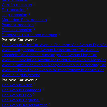
Citroën occasion
Fiat occasion
Jeep occasion
Mercedes-Benz occasion
Peugeot occasion
Renault occasion
Découvrez toutes nos marques
Par pôle Car Avenue
Car Avenue Arlon
Car Avenue Chaumont
Car Avenue Dijon
Ca
Avenue Haguenau
Car Avenue Kaiserslautern
Car Avenue
Lesménils
Car Avenue Leudelange
Car Avenue Liege
Car
Avenue Lunéville
Car Avenue Metz Nord
Car Avenue Metz
Car
Avenue Namur
Car Avenue Nancy
Car Avenue Sarrebourg
Car
Avenue Thionville
Car Avenue Wittlich
Trouvez le centre Car
Avenue le plus proche
Par pôle Car Avenue
Car Avenue Arlon
Car Avenue Chaumont
Car Avenue Dijon
Car Avenue Haguenau
Car Avenue Kaiserslautern