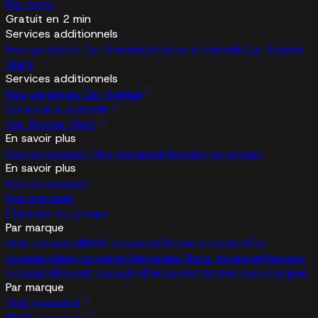
Ma moto
Gratuit en 2 min
Services additionnels
Nos garanties Car Avenue
Livraison à domicile
Car Avenue
Watt
Services additionnels
Nos garanties Car Avenue
Livraison à domicile
Car Avenue Watt
En savoir plus
Hub concession
Nos marques
L'histoire du groupe
En savoir plus
Hub concession
Nos marques
L'histoire du groupe
Par marque
Audi occasion
BMW occasion
Citroën occasion
Fiat
occasion
Jeep occasion
Mercedes-Benz occasion
Peugeot
occasion
Renault occasion
Découvrez toutes nos marques
Par marque
Audi occasion
BMW occasion