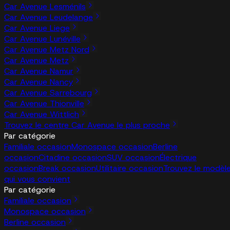
Car Avenue Lesménils
Car Avenue Leudelange
Car Avenue Liege
Car Avenue Lunéville
Car Avenue Metz Nord
Car Avenue Metz
Car Avenue Namur
Car Avenue Nancy
Car Avenue Sarrebourg
Car Avenue Thionville
Car Avenue Wittlich
Trouvez le centre Car Avenue le plus proche
Par catégorie
Familiale occasion
Monospace occasion
Berline
occasion
Citadine occasion
SUV occasion
Électrique
occasion
Break occasion
Utilitaire occasion
Trouvez le modèl
qui vous convient
Par catégorie
Familiale occasion
Monospace occasion
Berline occasion