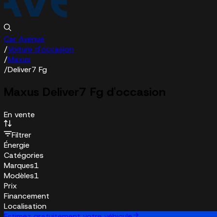
Car Avenue
/
Voiture d'occasion
/
Maxus
/
Deliver7 Fg
Maxus Deliver7 Fg d'occasion
En vente
Filtrer
Énergie
Catégories
Marques
1
Modèles
1
Prix
Financement
Localisation
Estimez gratuitement votre véhicule