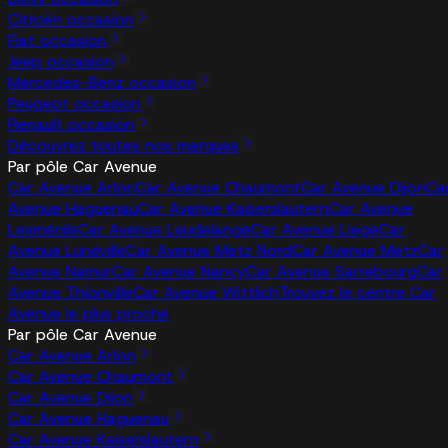
Citroën occasion
Fiat occasion
Jeep occasion
Mercedes-Benz occasion
Peugeot occasion
Renault occasion
Découvrez toutes nos marques
Par pôle Car Avenue
Car Avenue Arlon
Car Avenue Chaumont
Car Avenue Dijon
Ca
Avenue Haguenau
Car Avenue Kaiserslautern
Car Avenue
Lesménils
Car Avenue Leudelange
Car Avenue Liege
Car
Avenue Lunéville
Car Avenue Metz Nord
Car Avenue Metz
Car
Avenue Namur
Car Avenue Nancy
Car Avenue Sarrebourg
Car
Avenue Thionville
Car Avenue Wittlich
Trouvez le centre Car
Avenue le plus proche
Par pôle Car Avenue
Car Avenue Arlon
Car Avenue Chaumont
Car Avenue Dijon
Car Avenue Haguenau
Car Avenue Kaiserslautern