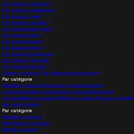
Car Avenue Lesménils
Car Avenue Leudelange
Car Avenue Liege
Car Avenue Lunéville
Car Avenue Metz Nord
Car Avenue Metz
Car Avenue Namur
Car Avenue Nancy
Car Avenue Sarrebourg
Car Avenue Thionville
Car Avenue Wittlich
Trouvez le centre Car Avenue le plus proche
Par catégorie
Familiale occasion
Monospace occasion
Berline
occasion
Citadine occasion
SUV occasion
Électrique
occasion
Break occasion
Utilitaire occasion
Trouvez le modèl
qui vous convient
Par catégorie
Familiale occasion
Monospace occasion
Berline occasion