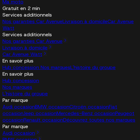
Ma moto
Gratuit en 2 min
Services additionnels
Nos garanties Car Avenue
Livraison à domicile
Car Avenue
Watt
Services additionnels
Nos garanties Car Avenue
Livraison à domicile
Car Avenue Watt
En savoir plus
Hub concession
Nos marques
L'histoire du groupe
En savoir plus
Hub concession
Nos marques
L'histoire du groupe
Par marque
Audi occasion
BMW occasion
Citroën occasion
Fiat
occasion
Jeep occasion
Mercedes-Benz occasion
Peugeot
occasion
Renault occasion
Découvrez toutes nos marques
Par marque
Audi occasion
BMW occasion