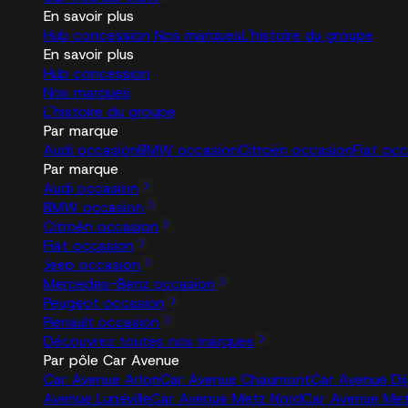
En savoir plus
Hub concession
Nos marques
L'histoire du groupe
En savoir plus
Hub concession
Nos marques
L'histoire du groupe
Par marque
Audi occasion
BMW occasion
Citroën occasion
Fiat oc
Par marque
Audi occasion
BMW occasion
Citroën occasion
Fiat occasion
Jeep occasion
Mercedes-Benz occasion
Peugeot occasion
Renault occasion
Découvrez toutes nos marques
Par pôle Car Avenue
Car Avenue Arlon
Car Avenue Chaumont
Car Avenue Di
Avenue Lunéville
Car Avenue Metz Nord
Car Avenue Me