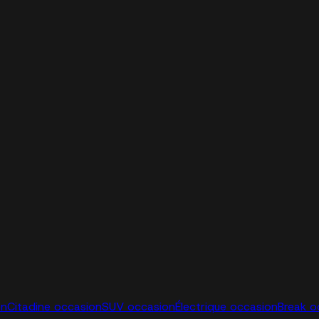
on
Citadine occasion
SUV occasion
Électrique occasion
Break o