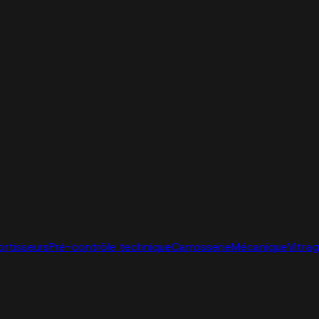
ortisseurs
Pré-contrôle technique
Carrosserie
Mécanique
Vitra