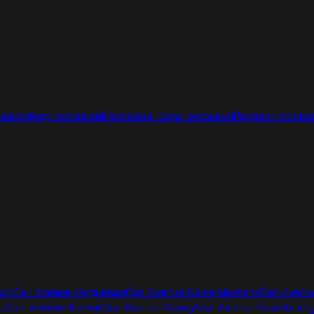
casion
Jeep occasion
Mercedes-Benz occasion
Peugeot occas
jon
Car Avenue Haguenau
Car Avenue Kaiserslautern
Car Avenu
tz
Car Avenue Namur
Car Avenue Nancy
Car Avenue Sarrebour