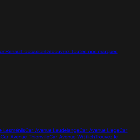
ion
Renault occasion
Découvrez toutes nos marques
e Lesménils
Car Avenue Leudelange
Car Avenue Liege
Car
g
Car Avenue Thionville
Car Avenue Wittlich
Trouvez le