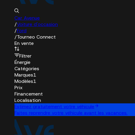
Car Avenue
/
Voiture d'occasion
/
Ford
/
Tourneo Connect
En vente
Filtrer
Énergie
Catégories
Marques
1
Modèles
1
Prix
Financement
Localisation
Estimez gratuitement votre véhicule
Faites reprendre votre véhicule avant les vacances.