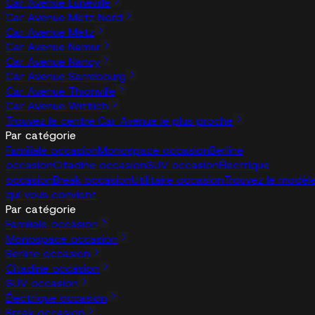
Car Avenue Lunéville
Car Avenue Metz Nord
Car Avenue Metz
Car Avenue Namur
Car Avenue Nancy
Car Avenue Sarrebourg
Car Avenue Thionville
Car Avenue Wittlich
Trouvez le centre Car Avenue le plus proche
Par catégorie
Familiale occasion
Monospace occasion
Berline
occasion
Citadine occasion
SUV occasion
Électrique
occasion
Break occasion
Utilitaire occasion
Trouvez le modèl
qui vous convient
Par catégorie
Familiale occasion
Monospace occasion
Berline occasion
Citadine occasion
SUV occasion
Électrique occasion
Break occasion