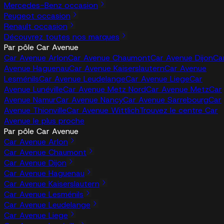
Mercedes-Benz occasion
Peugeot occasion
Renault occasion
Découvrez toutes nos marques
Par pôle Car Avenue
Car Avenue Arlon
Car Avenue Chaumont
Car Avenue Dijon
Ca
Avenue Haguenau
Car Avenue Kaiserslautern
Car Avenue
Lesménils
Car Avenue Leudelange
Car Avenue Liege
Car
Avenue Lunéville
Car Avenue Metz Nord
Car Avenue Metz
Car
Avenue Namur
Car Avenue Nancy
Car Avenue Sarrebourg
Car
Avenue Thionville
Car Avenue Wittlich
Trouvez le centre Car
Avenue le plus proche
Par pôle Car Avenue
Car Avenue Arlon
Car Avenue Chaumont
Car Avenue Dijon
Car Avenue Haguenau
Car Avenue Kaiserslautern
Car Avenue Lesménils
Car Avenue Leudelange
Car Avenue Liege