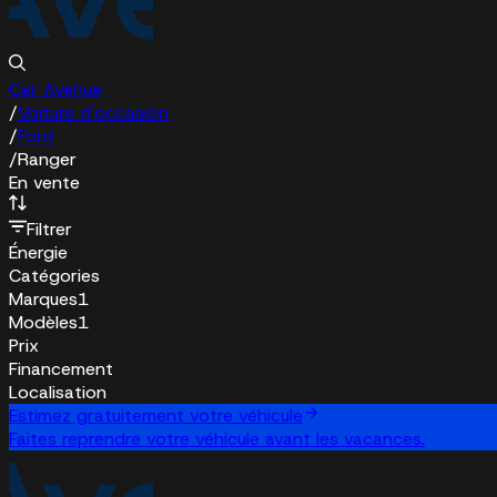
Car Avenue
/
Voiture d'occasion
/
Ford
/
Ranger
En vente
Filtrer
Énergie
Catégories
Marques
1
Modèles
1
Prix
Financement
Localisation
Estimez gratuitement votre véhicule
Faites reprendre votre véhicule avant les vacances.