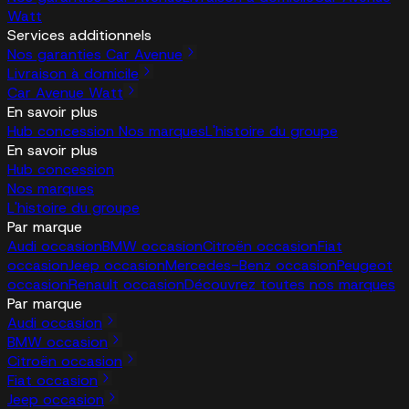
Watt
Services additionnels
Nos garanties Car Avenue
Livraison à domicile
Car Avenue Watt
En savoir plus
Hub concession
Nos marques
L'histoire du groupe
En savoir plus
Hub concession
Nos marques
L'histoire du groupe
Par marque
Audi occasion
BMW occasion
Citroën occasion
Fiat
occasion
Jeep occasion
Mercedes-Benz occasion
Peugeot
occasion
Renault occasion
Découvrez toutes nos marques
Par marque
Audi occasion
BMW occasion
Citroën occasion
Fiat occasion
Jeep occasion