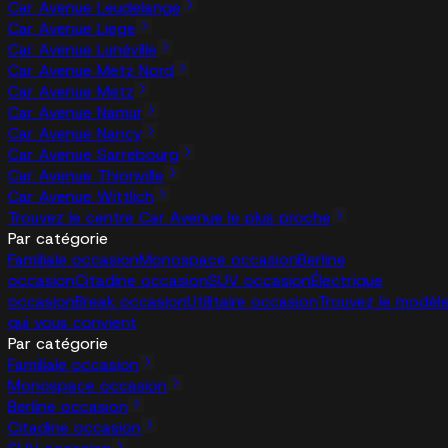
Car Avenue Leudelange
Car Avenue Liege
Car Avenue Lunéville
Car Avenue Metz Nord
Car Avenue Metz
Car Avenue Namur
Car Avenue Nancy
Car Avenue Sarrebourg
Car Avenue Thionville
Car Avenue Wittlich
Trouvez le centre Car Avenue le plus proche
Par catégorie
Familiale occasion
Monospace occasion
Berline
occasion
Citadine occasion
SUV occasion
Électrique
occasion
Break occasion
Utilitaire occasion
Trouvez le modèl
qui vous convient
Par catégorie
Familiale occasion
Monospace occasion
Berline occasion
Citadine occasion