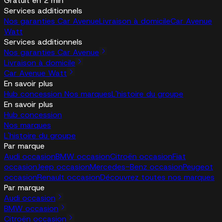
Gratuit en 2 min
Services additionnels
Nos garanties Car Avenue
Livraison à domicile
Car Avenue
Watt
Services additionnels
Nos garanties Car Avenue
Livraison à domicile
Car Avenue Watt
En savoir plus
Hub concession
Nos marques
L'histoire du groupe
En savoir plus
Hub concession
Nos marques
L'histoire du groupe
Par marque
Audi occasion
BMW occasion
Citroën occasion
Fiat
occasion
Jeep occasion
Mercedes-Benz occasion
Peugeot
occasion
Renault occasion
Découvrez toutes nos marques
Par marque
Audi occasion
BMW occasion
Citroën occasion