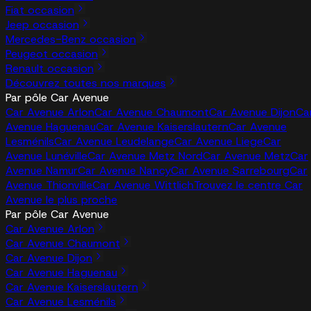
Fiat occasion
Jeep occasion
Mercedes-Benz occasion
Peugeot occasion
Renault occasion
Découvrez toutes nos marques
Par pôle Car Avenue
Car Avenue Arlon
Car Avenue Chaumont
Car Avenue Dijon
Ca
Avenue Haguenau
Car Avenue Kaiserslautern
Car Avenue
Lesménils
Car Avenue Leudelange
Car Avenue Liege
Car
Avenue Lunéville
Car Avenue Metz Nord
Car Avenue Metz
Car
Avenue Namur
Car Avenue Nancy
Car Avenue Sarrebourg
Car
Avenue Thionville
Car Avenue Wittlich
Trouvez le centre Car
Avenue le plus proche
Par pôle Car Avenue
Car Avenue Arlon
Car Avenue Chaumont
Car Avenue Dijon
Car Avenue Haguenau
Car Avenue Kaiserslautern
Car Avenue Lesménils