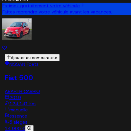
Estimez gratuitement votre véhicule
Faites reprendre votre véhicule avant les vacances.
Ajouter au comparateur
NISSAN Foetz
Fiat 500
ABARTH CABRIO
2019
124,141 km
manuelle
essence
5 sieges
14 990 €