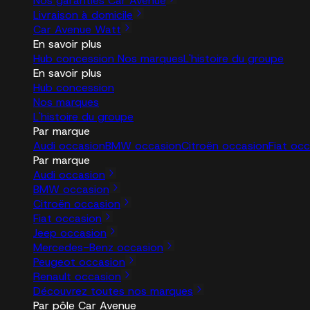
Nos garanties Car Avenue
Livraison à domicile
Car Avenue Watt
En savoir plus
Hub concession
Nos marques
L'histoire du groupe
En savoir plus
Hub concession
Nos marques
L'histoire du groupe
Par marque
Audi occasion
BMW occasion
Citroën occasion
Fiat oc
Par marque
Audi occasion
BMW occasion
Citroën occasion
Fiat occasion
Jeep occasion
Mercedes-Benz occasion
Peugeot occasion
Renault occasion
Découvrez toutes nos marques
Par pôle Car Avenue