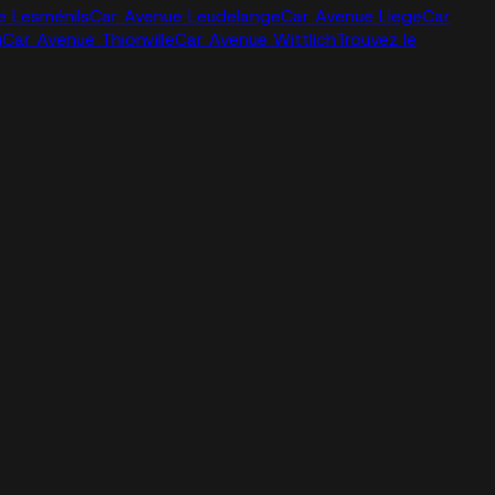
e Lesménils
Car Avenue Leudelange
Car Avenue Liege
Car
g
Car Avenue Thionville
Car Avenue Wittlich
Trouvez le