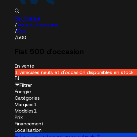
Car Avenue
/
Voiture d'occasion
/
Fiat
/
500
Fiat 500 d'occasion
En vente
1 véhicules neufs et d'occasion disponibles en stock
Filtrer
Énergie
Catégories
Marques
1
Modèles
1
Prix
Financement
Localisation
Estimez gratuitement votre véhicule