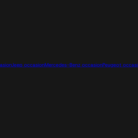
casion
Jeep occasion
Mercedes-Benz occasion
Peugeot occas