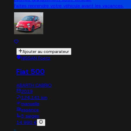
Faites reprendre votre véhicule avant les vacances.
Ajouter au comparateur
NISSAN Foetz
Fiat 500
ABARTH CABRIO
2019
124,141 km
manuelle
essence
5 sieges
14 990 €