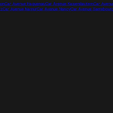
jon
Car Avenue Haguenau
Car Avenue Kaiserslautern
Car Avenu
tz
Car Avenue Namur
Car Avenue Nancy
Car Avenue Sarrebour