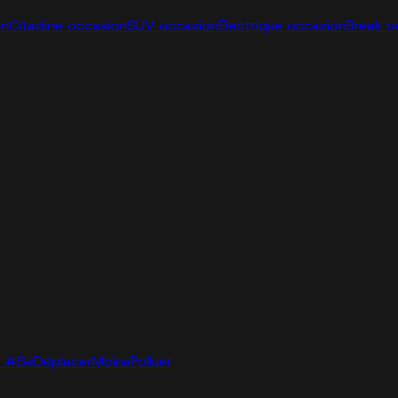
on
Citadine occasion
SUV occasion
Électrique occasion
Break o
lo. #SeDéplacerMoinsPolluer