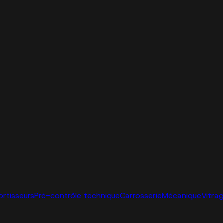
ortisseurs
Pré-contrôle technique
Carrosserie
Mécanique
Vitra