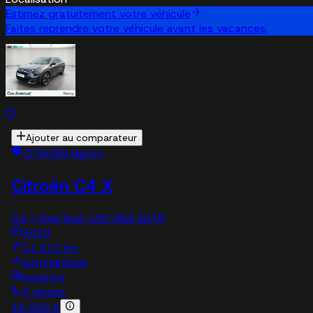
Estimez gratuitement votre véhicule
Faites reprendre votre véhicule avant les vacances.
Ajouter au comparateur
CITROËN Nancy
Citroën C4 X
C4 X PureTech 130 S&S EAT8
2023
11,512 km
automatique
essence
5 sieges
16 920 €