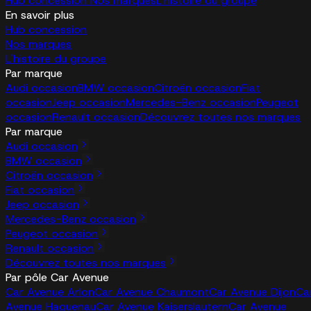
Hub concession
Nos marques
L'histoire du groupe
En savoir plus
Hub concession
Nos marques
L'histoire du groupe
Par marque
Audi occasion
BMW occasion
Citroën occasion
Fiat
occasion
Jeep occasion
Mercedes-Benz occasion
Peugeot
occasion
Renault occasion
Découvrez toutes nos marques
Par marque
Audi occasion
BMW occasion
Citroën occasion
Fiat occasion
Jeep occasion
Mercedes-Benz occasion
Peugeot occasion
Renault occasion
Découvrez toutes nos marques
Par pôle Car Avenue
Car Avenue Arlon
Car Avenue Chaumont
Car Avenue Dijon
Ca
Avenue Haguenau
Car Avenue Kaiserslautern
Car Avenue