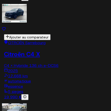
Ajouter au comparateur
CITROËN Sarrebourg
Citroën C4 X
C4 X Hybride 136 ch e-DCS6
2025
12,668 km
automatique
essence
5 sieges
19 990 €