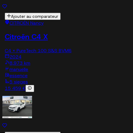
Ajouter au comparateur
CITROËN Nancy
Citroën C4 X
C4 X PureTech 100 S&S BVM6
2024
8,973 km
manuelle
essence
5 sieges
15 459 €