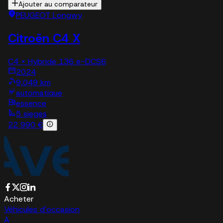
Ajouter au comparateur
PEUGEOT Longwy
Citroën C4 X
C4 X Hybride 136 e-DCS6
2024
9,049 km
automatique
essence
5 sieges
22 990 €
Acheter
Véhicules d'occasion
A