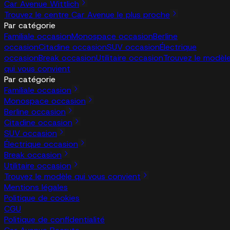
Car Avenue Wittlich
Trouvez le centre Car Avenue le plus proche
Par catégorie
Familiale occasion
Monospace occasion
Berline
occasion
Citadine occasion
SUV occasion
Électrique
occasion
Break occasion
Utilitaire occasion
Trouvez le modèl
qui vous convient
Par catégorie
Familiale occasion
Monospace occasion
Berline occasion
Citadine occasion
SUV occasion
Électrique occasion
Break occasion
Utilitaire occasion
Trouvez le modèle qui vous convient
Mentions légales
Politique de cookies
CGU
Politique de confidentialité