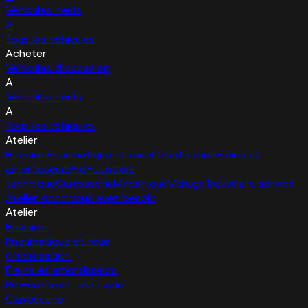
Véhicules neufs
A
Tous les véhicules
Acheter
Véhicules d'occasion
A
Véhicules neufs
A
Tous les véhicules
Atelier
Révision
Pneumatique et roue
Climatisation
Freins et
amortisseurs
Pré-contrôle
technique
Carrosserie
Mécanique
Vitrage
Trouvez le service
Atelier dont vous avez besoin
Atelier
Révision
Pneumatique et roue
Climatisation
Freins et amortisseurs
Pré-contrôle technique
Carrosserie