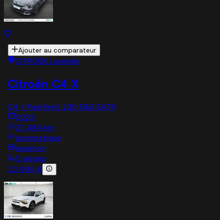
Ajouter au comparateur
CITROËN Lunéville
Citroën C4 X
C4 X PureTech 130 S&S EAT8
2022
27,484 km
automatique
essence
5 sieges
13 990 €